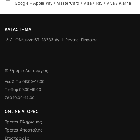
Google - Apple Pay / MasterCard / Visa / IRIS / Viva / Klarna
ΚΑΤΆΣΤΗΜΑ
📍 Λ. Φλέμινγκ 69, 18233 Αγ. Ι. Ρέντης, Πειραιάς
📅 Ωράριο Λειτουργίας
Δευ & Τετ 09:00–17:00
Τρ–Παρ 09:00–19:00
Σάβ 10:00–14:00
ONLINE ΑΓΟΡΕΣ
Τρόποι Πληρωμής
Τρόποι Αποστολής
Επιστροφές