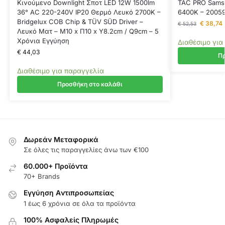
Κινούμενο Downlight Σποτ LED 12W 1500lm
TAC PRO Sams
36° AC 220-240V IP20 Θερμό Λευκό 2700K –
6400K – 2005
Bridgelux COB Chip & TÜV SÜD Driver –
€
38,74
€
52,53
Λευκό Ματ – Μ10 x Π10 x Υ8.2cm / Q9cm – 5
Χρόνια Εγγύηση
Διαθέσιμο για
€
44,03
Πρ
Διαθέσιμο για παραγγελία
Προσθήκη στο καλάθι
Δωρεάν Μεταφορικά
Σε όλες τις παραγγελίες άνω των €100
60.000+ Προϊόντα
70+ Brands
Εγγύηση Aντιπροσωπείας
1 έως 6 χρόνια σε όλα τα προϊόντα
100% Ασφαλείς Πληρωμές