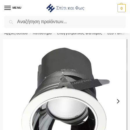
MENU
0
Αναζήτηση
Flash Sale ⚡ 10% Έκπτωση με τον κωδικό ‘SPRING’!
Αρχική σελίδα
Κατάστημα
Επαγγελματικός Φωτισμός
LED Panel
/
/
/