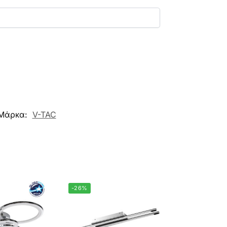
Μάρκα:
V-TAC
-26%