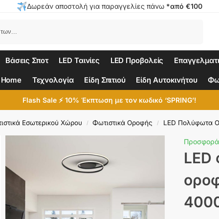
Δωρεάν αποστολή για παραγγελίες πάνω
*από €100
Αναζήτηση
Βάσεις Σποτ
LED Ταινίες
LED Προβολείς
Επαγγελματ
 Home
Τεχνολογία
Είδη Σπιτιού
Είδη Αυτοκινήτου
Φω
Flash Sale ⚡ 10% Έκπτωση με τον κωδικό ‘SPRING’!
ιστικά Εσωτερικού Χώρου
Φωτιστικά Οροφής
LED Πολύφωτα 
/
/
Προσφορά
LED 
οροφ
4000