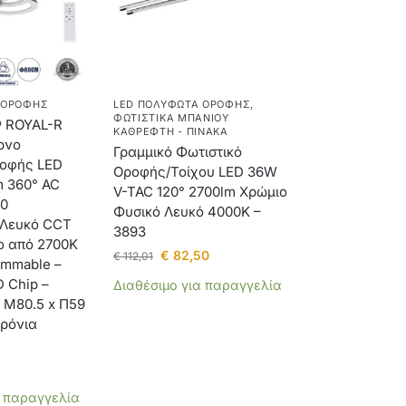
 ΟΡΟΦΉΣ
LED ΠΟΛΎΦΩΤΑ ΟΡΟΦΉΣ
,
ΦΩΤΙΣΤΙΚΆ ΜΠΆΝΙΟΥ
 ROYAL-R
ΚΑΘΡΈΦΤΗ - ΠΊΝΑΚΑ
ρνο
Γραμμικό Φωτιστικό
ροφής LED
Οροφής/Τοίχου LED 36W
m 360° AC
V-TAC 120° 2700lm Χρώμιο
20
Φυσικό Λευκό 4000K –
 Λευκό CCT
3893
ιο από 2700K
€
82,50
€
112,01
immable –
 Chip –
Διαθέσιμο για παραγγελία
– Μ80.5 x Π59
Χρόνια
α παραγγελία