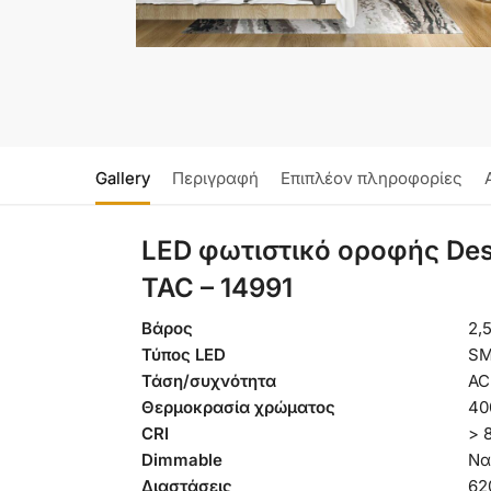
Gallery
Περιγραφή
Επιπλέον πληροφορίες
LED φωτιστικό οροφής De
TAC – 14991
Βάρος
2,
Τύπος LED
S
Τάση/συχνότητα
AC
Θερμοκρασία χρώματος
40
CRI
> 
Dimmable
Να
Διαστάσεις
62