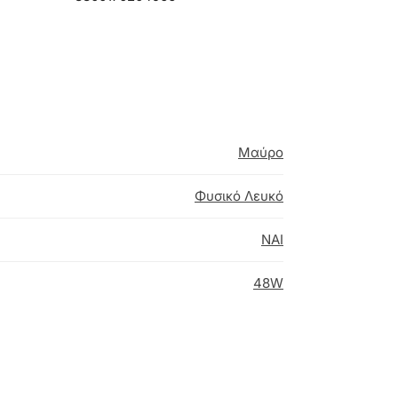
Μαύρο
Φυσικό Λευκό
NAI
48W