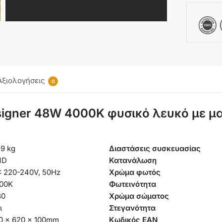
Αξιολογήσεις
0
signer 48W 4000K φυσικό λευκό με μ
59 kg
Διαστάσεις συσκευασίας
MD
Κατανάλωση
: 220-240V, 50Hz
Χρώμα φωτός
00K
Φωτεινότητα
80
Χρώμα σώματος
ι
Στεγανότητα
0 x 620 x 100mm
Κωδικός EAN