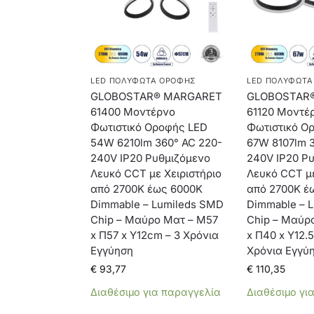
LED ΠΟΛΎΦΩΤΑ ΟΡΟΦΉΣ
LED ΠΟΛΎΦΩΤΑ
GLOBOSTAR® MARGARET
GLOBOSTAR
61400 Μοντέρνο
61120 Μοντέ
Φωτιστικό Οροφής LED
Φωτιστικό Ο
54W 6210lm 360° AC 220-
67W 8107lm 
240V IP20 Ρυθμιζόμενο
240V IP20 Ρ
Λευκό CCT με Χειριστήριο
Λευκό CCT με
από 2700K έως 6000K
από 2700K έ
Dimmable – Lumileds SMD
Dimmable – 
Chip – Μαύρο Ματ – Μ57
Chip – Μαύρ
x Π57 x Υ12cm – 3 Χρόνια
x Π40 x Υ12.
Εγγύηση
Χρόνια Εγγύ
€
93,77
€
110,35
Διαθέσιμο για παραγγελία
Διαθέσιμο γι