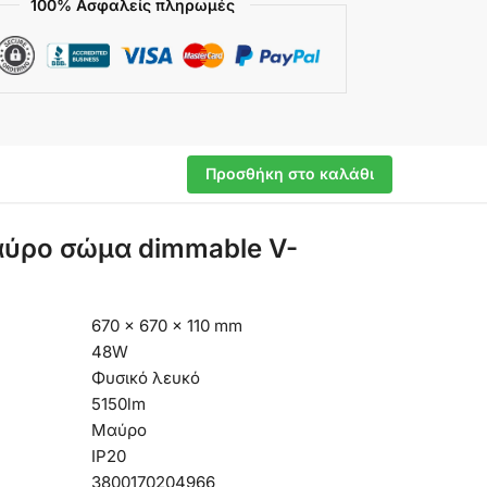
100% Ασφαλείς πληρωμές
Προσθήκη στο καλάθι
αύρο σώμα dimmable V-
670 × 670 × 110 mm
48W
Φυσικό λευκό
5150lm
Μαύρο
IP20
3800170204966