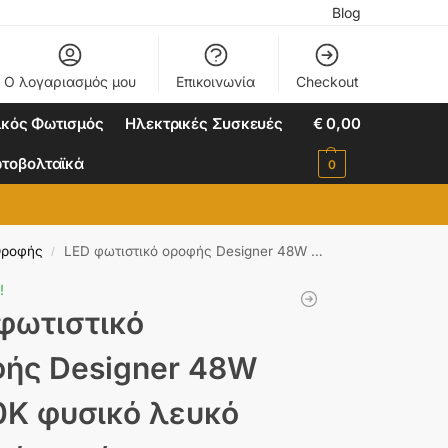
Blog
Ο λογαριασμός μου
Επικοινωνία
Checkout
ικός Φωτισμός
Ηλεκτρικές Συσκευές
€
0,00
τοβολταϊκά
0
Οροφής
LED φωτιστικό οροφής Designer 48W 4000K φυσικό λευκό με μαύρο σώμα dimmable V-TAC 14991
/
!
φωτιστικό
ής Designer 48W
K φυσικό λευκό