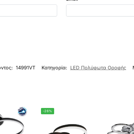
όντος:
14991VT
Κατηγορία:
LED Πολύφωτα Οροφής
-26%