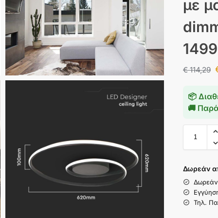
με μ
dimm
1499
€
114,29
📦 Διαθ
🚚 Παρ
Δωρεάν α
Δωρεάν
Εγγύησ
Τηλ. Πα