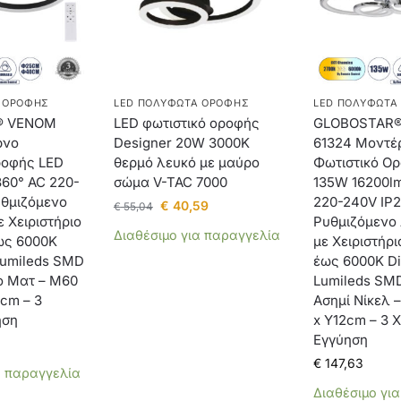
 ΟΡΟΦΉΣ
LED ΠΟΛΎΦΩΤΑ ΟΡΟΦΉΣ
LED ΠΟΛΎΦΩΤΑ
® VENOM
LED φωτιστικό οροφής
GLOBOSTAR®
ρνο
Designer 20W 3000Κ
61324 Μοντέ
ροφής LED
θερμό λευκό με μαύρο
Φωτιστικό Ο
360° AC 220-
σώμα V-TAC 7000
135W 16200l
υθμιζόμενο
220-240V IP
€
40,59
€
55,04
 Χειριστήριο
Ρυθμιζόμενο
Διαθέσιμο για παραγγελία
ως 6000K
με Χειριστήρ
Lumileds SMD
έως 6000K D
ο Ματ – Μ60
Lumileds SMD
5cm – 3
Ασημί Νίκελ 
ηση
x Υ12cm – 3 
Εγγύηση
€
147,63
α παραγγελία
Διαθέσιμο γι