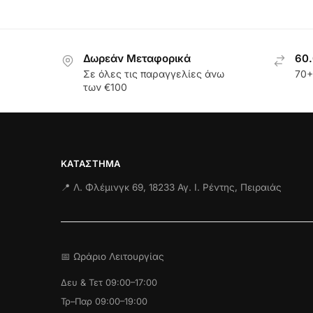
Δωρεάν Μεταφορικά
60.
Σε όλες τις παραγγελίες άνω
70+
των €100
ΚΑΤΆΣΤΗΜΑ
📍 Λ. Φλέμινγκ 69, 18233 Αγ. Ι. Ρέντης, Πειραιάς
📅 Ωράριο Λειτουργίας
Δευ & Τετ 09:00–17:00
Τρ–Παρ 09:00–19:00