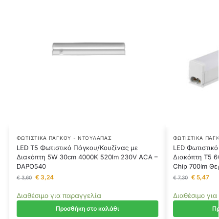
ΦΩΤΙΣΤΙΚΆ ΠΆΓΚΟΥ - ΝΤΟΥΛΆΠΑΣ
ΦΩΤΙΣΤΙΚΆ ΠΆΓ
LED T5 Φωτιστικό Πάγκου/Κουζίνας με
LED Φωτιστικό
Διακόπτη 5W 30cm 4000K 520lm 230V ACA –
Διακόπτη T5 
DAPO540
Chip 700lm Θε
€
3,24
€
5,47
€
3,60
€
7,30
Διαθέσιμο για παραγγελία
Διαθέσιμο για
Προσθήκη στο καλάθι
Πρ