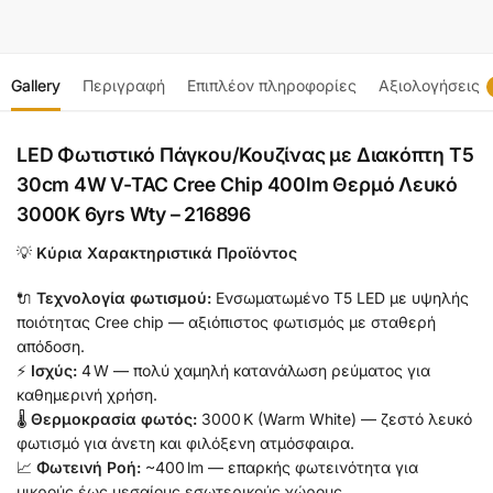
Gallery
Περιγραφή
Επιπλέον πληροφορίες
Αξιολογήσεις
LED Φωτιστικό Πάγκου/Κουζίνας με Διακόπτη T5
30cm 4W V-TAC Cree Chip 400lm Θερμό Λευκό
3000K 6yrs Wty – 216896
💡
Κύρια Χαρακτηριστικά Προϊόντος
🔌
Τεχνολογία φωτισμού:
Ενσωματωμένο T5 LED με υψηλής
ποιότητας Cree chip — αξιόπιστος φωτισμός με σταθερή
απόδοση.
⚡
Ισχύς:
4 W — πολύ χαμηλή κατανάλωση ρεύματος για
καθημερινή χρήση.
🌡️
Θερμοκρασία φωτός:
3000 K (Warm White) — ζεστό λευκό
φωτισμό για άνετη και φιλόξενη ατμόσφαιρα.
📈
Φωτεινή Ροή:
~400 lm — επαρκής φωτεινότητα για
μικρούς έως μεσαίους εσωτερικούς χώρους.