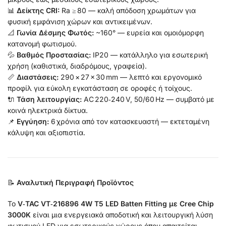
📊
Δείκτης CRI:
Ra ≥ 80 — καλή απόδοση χρωμάτων για
φυσική εμφάνιση χώρων και αντικειμένων.
📐
Γωνία Δέσμης Φωτός:
~160° — ευρεία και ομοιόμορφη
κατανομή φωτισμού.
💦
Βαθμός Προστασίας:
IP20 — κατάλληλο για εσωτερική
χρήση (καθιστικά, διαδρόμους, γραφεία).
📏
Διαστάσεις:
290 × 27 × 30 mm — λεπτό και εργονομικό
προφίλ για εύκολη εγκατάσταση σε οροφές ή τοίχους.
🔌
Τάση λειτουργίας:
AC 220‑240 V, 50/60 Hz — συμβατό με
κοινά ηλεκτρικά δίκτυα.
📌
Εγγύηση:
6 χρόνια από τον κατασκευαστή — εκτεταμένη
κάλυψη και αξιοπιστία.
📝
Αναλυτική Περιγραφή Προϊόντος
Το
V‑TAC VT‑216896 4W T5 LED Batten Fitting με Cree Chip
3000K
είναι μια ενεργειακά αποδοτική και λειτουργική λύση
φωτισμού LED για εσωτερικούς χώρους όπου απαιτείται