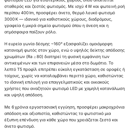
σταθερός και ζεστός φωτισμός. Με ισχύ 4 W και φωτεινή ροή
περίπου 400 lm, προσφέρει άνετο, θερμό λευκό φωτισμό
3000 K — ιδανικό για καθιστικούς χώρους, διαδρόμους,
γραφεία ή μικρά σημεία φωτισμού όπου η άνεση και η
ατμόσφαιρα παίζουν ρόλο.
Η ευρεία γωνία δέσμης ~160° εξασφαλίζει ομοιόμορφη
κατανομή φωτός στον χώρο, ενώ ο υψηλός δείκτης απόδοσης
χρωμάτων (Ra ≥ 80) διατηρεί τη φυσική εμφάνιση των
αντικειμένων και των επιφανειών μέσα στο δωμάτιο. Το
λεπτό T5 προφίλ επιτρέπει εύκολη εγκατάσταση σε οροφές ή
τοίχους, χωρίς να καταλαμβάνει περιττό χώρο, καθιστώντας
το ιδανική επιλογή για επαγγελματικούς και οικιακούς
χρήστες που αναζητούν φωτισμό LED με χαμηλή κατανάλωση
και υψηλή απόδοση.
Με 6 χρόνια εργοστασιακή εγγύηση, προσφέρει μακροχρόνια
απόδοση και αξιοπιστία, καθιστώντας το φωτιστικό μια
έξυπνη επένδυση για κάθε χώρο που χρειάζεται ζεστό και
άνετο φωτισμό.