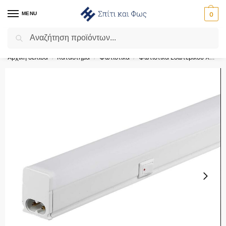
MENU
0
Αναζήτηση
Flash Sale ⚡ 10% Έκπτωση με τον κωδικό ‘SPRING’!
Αρχική σελίδα
Κατάστημα
Φωτιστικά
Φωτιστικά Εσωτερικού Χώρου
/
/
/