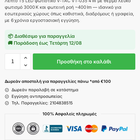
Λεπτό T5 LED φωτιστικό V‑TAC VT‑035 4 W με θερμό λευκό
φωτισμό 3000 K και φωτεινή ροή ~400 lm — ιδανικό για
εσωτερικούς χώρους όπως καθιστικά, διαδρόμους ή γραφεία,
με 6 χρόνια εργοστασιακή εγγύηση.
📦 Διαθέσιμο για παραγγελία
🚚 Παράδοση έως
Τετάρτη 12/08
Προσθήκη στο καλάθι
Δωρεάν αποστολή για παραγγελίες πάνω *από €100
Δωρεάν παραλαβή σε κατάστημα
Εγγύηση αντιπροσωπείας
Τηλ. Παραγγελίες: 2104838515
100% Ασφαλείς πληρωμές