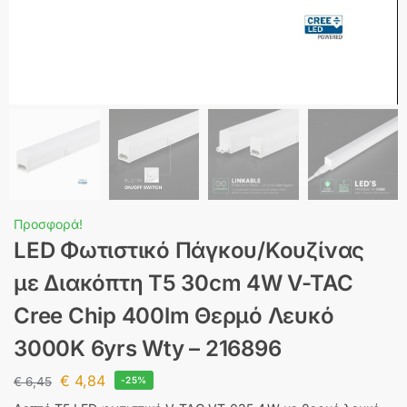
Προσφορά!
LED Φωτιστικό Πάγκου/Κουζίνας
με Διακόπτη T5 30cm 4W V-TAC
Cree Chip 400lm Θερμό Λευκό
3000K 6yrs Wty – 216896
€
4,84
€
6,45
-25%