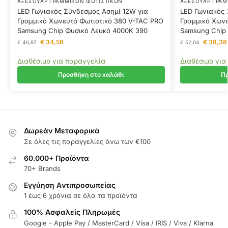
ΑΞΕΣΟΥΆΡ ΓΡΑΜΜΙΚΏΝ ΦΩΤΙΣΤΙΚΏΝ
ΑΞΕΣΟΥΆΡ ΓΡΑΜ
LED Γωνιακός Σύνδεσμος Ασημί 12W για
LED Γωνιακός 
Γραμμικό Χωνευτό Φωτιστικό 380 V-TAC PRO
Γραμμικό Χωνε
Samsung Chip Φυσικό Λευκό 4000K 390
Samsung Chip
€
34,58
€
38,38
€
46,87
€
52,04
Διαθέσιμο για παραγγελία
Διαθέσιμο για
Προσθήκη στο καλάθι
Πρ
Δωρεάν Μεταφορικά
Σε όλες τις παραγγελίες άνω των €100
60.000+ Προϊόντα
70+ Brands
Εγγύηση Aντιπροσωπείας
1 έως 6 χρόνια σε όλα τα προϊόντα
100% Ασφαλείς Πληρωμές
Google - Apple Pay / MasterCard / Visa / IRIS / Viva / Klarna