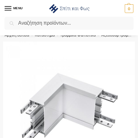
MENU
0
Αναζήτηση
Flash Sale ⚡ 10% Έκπτωση με τον κωδικό ‘SPRING’!
Αρχική σελίδα
Κατάστημα
Γραμμικά Φωτιστικά
Αξεσουάρ Γραμμικών Φωτιστικών
/
/
/