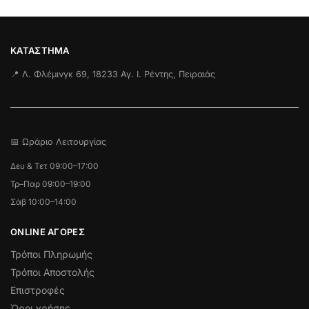
ΚΑΤΆΣΤΗΜΑ
📍 Λ. Φλέμινγκ 69, 18233 Αγ. Ι. Ρέντης, Πειραιάς
📅 Ωράριο Λειτουργίας
Δευ & Τετ 09:00–17:00
Τρ–Παρ 09:00–19:00
Σάβ 10:00–14:00
ONLINE ΑΓΟΡΕΣ
Τρόποι Πληρωμής
Τρόποι Αποστολής
Επιστροφές
Όροι χρήσης