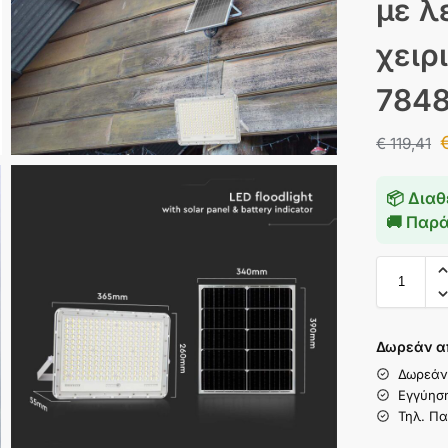
με λ
χειρ
784
€
119,41
📦 Διαθ
🚚 Παρ
Δωρεάν α
Δωρεάν
Εγγύησ
Τηλ. Πα