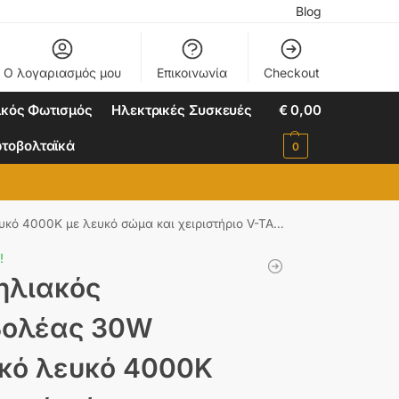
Blog
Ο λογαριασμός μου
Επικοινωνία
Checkout
ικός Φωτισμός
Ηλεκτρικές Συσκευές
€
0,00
τοβολταϊκά
0
4000K με λευκό σώμα και χειριστήριο V-TAC 7848
!
ηλιακός
βολέας 30W
κό λευκό 4000K