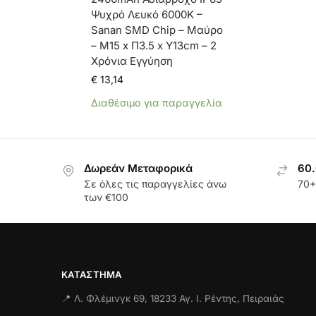
Ψυχρό Λευκό 6000K –
Sanan SMD Chip – Μαύρο
– Μ15 x Π3.5 x Υ13cm – 2
Χρόνια Εγγύηση
€
13,14
Διαθέσιμο για παραγγελία
Δωρεάν Μεταφορικά
60.
Σε όλες τις παραγγελίες άνω
70+
των €100
ΚΑΤΆΣΤΗΜΑ
📍 Λ. Φλέμινγκ 69, 18233 Αγ. Ι. Ρέντης, Πειραιάς