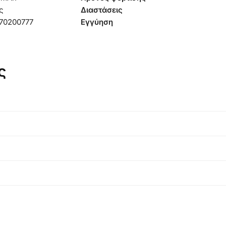
ς
Διαστάσεις
70200777
Εγγύηση
ς