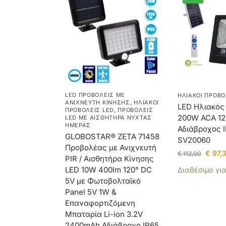
LED ΠΡΟΒΟΛΕΊΣ ΜΕ
ΗΛΙΑΚΟΊ ΠΡΟΒΟ
ΑΝΙΧΝΕΥΤΉ ΚΊΝΗΣΗΣ
,
ΗΛΙΑΚΟΊ
LED Ηλιακός
ΠΡΟΒΟΛΕΊΣ LED
,
ΠΡΟΒΟΛΕΊΣ
200W ACA 12
LED ΜΕ ΑΙΣΘΗΤΉΡΑ ΝΎΧΤΑΣ
ΗΜΈΡΑΣ
Αδιάβροχος I
GLOBOSTAR® ZETA 71458
SV20060
Προβολέας με Ανιχνευτή
€
97,
€
112,00
PIR / Αισθητήρα Κίνησης
LED 10W 400lm 120° DC
Διαθέσιμο γι
5V με Φωτοβολταϊκό
Panel 5V 1W &
Επαναφορτιζόμενη
Μπαταρία Li-ion 3.2V
2400mAh Αδιάβροχο IP65