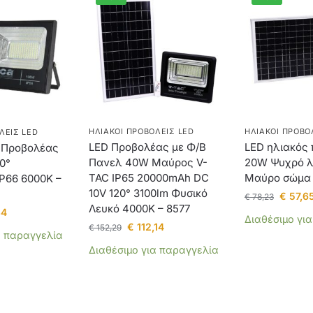
ΗΛΙΑΚΟΊ ΠΡΟΒΟΛΕΊΣ LED
ΗΛΙΑΚΟΊ ΠΡΟΒΟ
ΛΕΊΣ LED
LED Προβολέας με Φ/Β
LED ηλιακός
 Προβολέας
Πανελ 40W Μαύρος V-
20W Ψυχρό λ
0°
TAC IP65 20000mAh DC
Μαύρο σώμα 
P66 6000K –
10V 120° 3100lm Φυσικό
€
57,6
€
78,23
Λευκό 4000K – 8577
34
Διαθέσιμο γι
€
112,14
€
152,29
α παραγγελία
Διαθέσιμο για παραγγελία