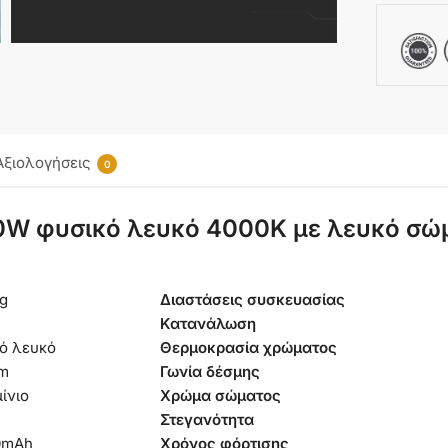
Αξιολογήσεις
0
W φυσικό λευκό 4000K με λευκό σώμα
kg
Διαστάσεις συσκευασίας
Κατανάλωση
ό λευκό
Θερμοκρασία χρώματος
lm
Γωνία δέσμης
ίνιο
Χρώμα σώματος
Στεγανότητα
0mAh
Χρόνος φόρτισης