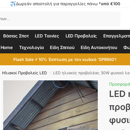
Δωρεάν αποστολή για παραγγελίες πάνω
*από €100
Αναζήτηση
Βάσεις Σποτ
LED Ταινίες
LED Προβολείς
Επαγγελματ
 Home
Τεχνολογία
Είδη Σπιτιού
Είδη Αυτοκινήτου
Φω
Flash Sale ⚡ 10% Έκπτωση με τον κωδικό ‘SPRING’!
Ηλιακοί Προβολείς LED
LED ηλιακός προβολέας 30W φυσικό λευκό 
/
Προσφορά
LED 
προ
φυσι