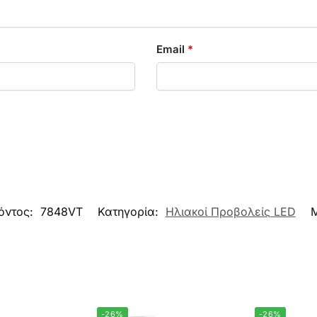
Email
*
όντος:
7848VT
Κατηγορία:
Ηλιακοί Προβολείς LED
-26%
-26%