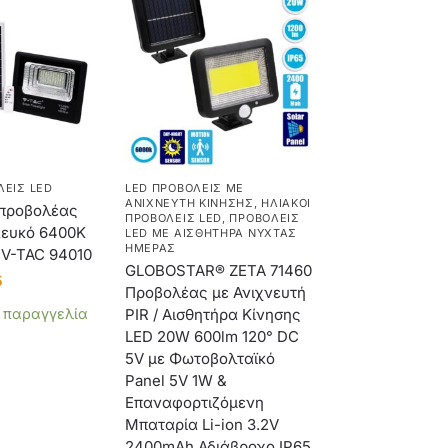
ΛΕΊΣ LED
LED ΠΡΟΒΟΛΕΊΣ ΜΕ
ΑΝΙΧΝΕΥΤΉ ΚΊΝΗΣΗΣ
,
ΗΛΙΑΚΟΊ
 προβολέας
ΠΡΟΒΟΛΕΊΣ LED
,
ΠΡΟΒΟΛΕΊΣ
ευκό 6400K
LED ΜΕ ΑΙΣΘΗΤΉΡΑ ΝΎΧΤΑΣ
ΗΜΈΡΑΣ
V-TAC 94010
GLOBOSTAR® ZETA 71460
5
Προβολέας με Ανιχνευτή
α παραγγελία
PIR / Αισθητήρα Κίνησης
LED 20W 600lm 120° DC
5V με Φωτοβολταϊκό
Panel 5V 1W &
Επαναφορτιζόμενη
Μπαταρία Li-ion 3.2V
2400mAh Αδιάβροχο IP65