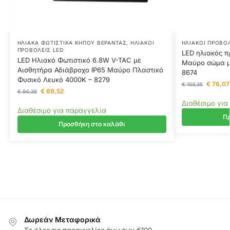
ΗΛΙΑΚΆ ΦΩΤΙΣΤΙΚΆ ΚΉΠΟΥ ΒΕΡΆΝΤΑΣ
,
ΗΛΙΑΚΟΊ
ΗΛΙΑΚΟΊ ΠΡΟΒΟΛ
ΠΡΟΒΟΛΕΊΣ LED
LED ηλιακός 
LED Ηλιακό Φωτιστικό 6.8W V-TAC με
Μαύρο σώμα μ
Αισθητήρα Αδιάβροχο IP65 Μαύρο Πλαστικό
8674
Φυσικό Λευκό 4000K – 8279
€
76,07
€
103,35
€
69,52
€
94,36
Διαθέσιμο για
Διαθέσιμο για παραγγελία
Πρ
Προσθήκη στο καλάθι
Δωρεάν Μεταφορικά