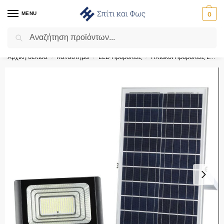
MENU
0
Αναζήτηση
Flash Sale ⚡ 10% Έκπτωση με τον κωδικό ‘SPRING’!
Αρχική σελίδα
Κατάστημα
LED Προβολείς
Ηλιακοί Προβολείς LED
/
/
/