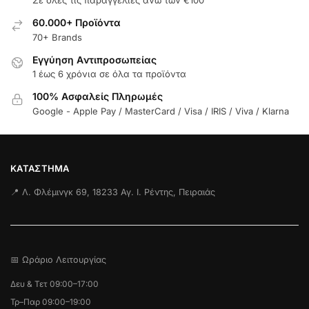
Σε όλες τις παραγγελίες άνω των €100
60.000+ Προϊόντα
70+ Brands
Εγγύηση Aντιπροσωπείας
1 έως 6 χρόνια σε όλα τα προϊόντα
100% Ασφαλείς Πληρωμές
Google - Apple Pay / MasterCard / Visa / IRIS / Viva / Klarna
ΚΑΤΆΣΤΗΜΑ
📍 Λ. Φλέμινγκ 69, 18233 Αγ. Ι. Ρέντης, Πειραιάς
📅 Ωράριο Λειτουργίας
Δευ & Τετ 09:00–17:00
Τρ–Παρ 09:00–19:00