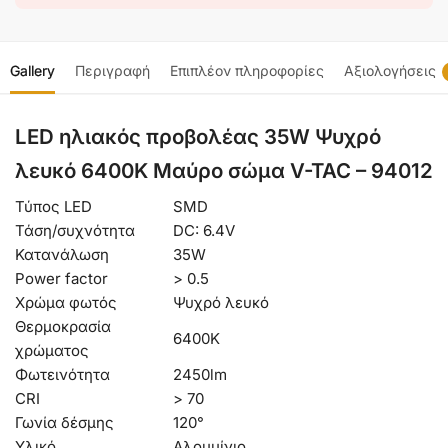
Gallery
Περιγραφή
Επιπλέον πληροφορίες
Αξιολογήσεις
LED ηλιακός προβολέας 35W Ψυχρό
λευκό 6400K Μαύρο σώμα V-TAC – 94012
Τύπος LED
SMD
Τάση/συχνότητα
DC: 6.4V
Κατανάλωση
35W
Power factor
> 0.5
Χρώμα φωτός
Ψυχρό λευκό
Θερμοκρασία
6400K
χρώματος
Φωτεινότητα
2450lm
CRI
> 70
Γωνία δέσμης
120°
Υλικό
Αλουμίνιο