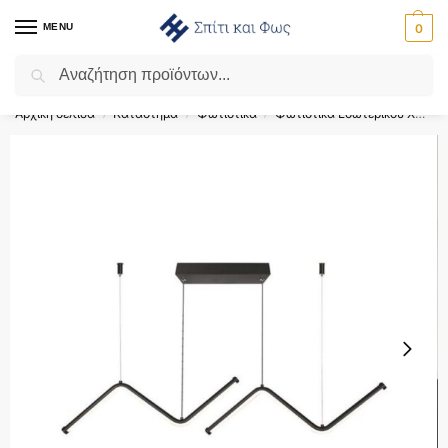
MENU
0
Αναζήτηση
Flash Sale ⚡ 10% Έκπτωση με τον κωδικό ‘SPRING’!
Αρχική σελίδα
Κατάστημα
Φωτιστικά
Φωτιστικά Εσωτερικού Χώρου
/
/
/