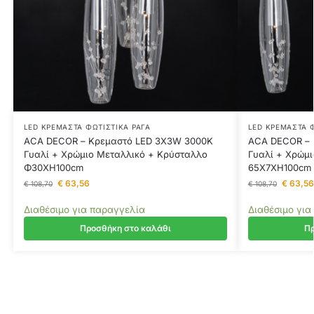
LED ΚΡΕΜΑΣΤΆ ΦΩΤΙΣΤΙΚΆ ΡΆΓΑ
LED ΚΡΕΜΑΣΤΆ Φ
ACA DECOR – Κρεμαστό LED 3X3W 3000K
ACA DECOR – 
Γυαλί + Χρώμιο Μεταλλικό + Κρύσταλλο
Γυαλί + Χρώμ
Φ30ΧΗ100cm
65Χ7ΧΗ100cm
€
63,56
€
63,56
€
108,70
€
108,70
Διαθέσιμο για παραγγελία
Διαθέσιμο για
Προσθήκη στο καλάθι
Πρ