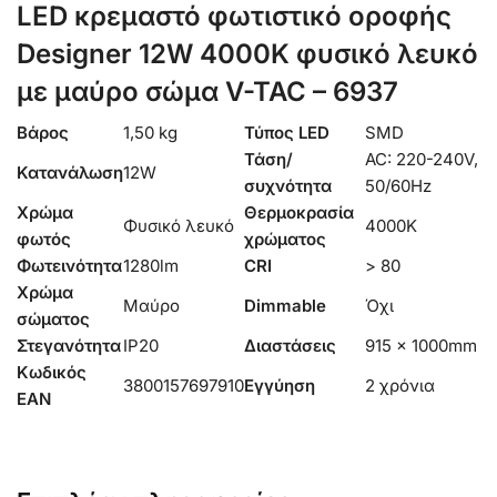
LED κρεμαστό φωτιστικό οροφής
Designer 12W 4000K φυσικό λευκό
με μαύρο σώμα V-TAC – 6937
Βάρος
1,50 kg
Τύπος LED
SMD
Τάση/
AC: 220-240V,
Κατανάλωση
12W
συχνότητα
50/60Hz
Χρώμα
Θερμοκρασία
Φυσικό λευκό
4000K
φωτός
χρώματος
Φωτεινότητα
1280lm
CRI
> 80
Χρώμα
Μαύρο
Dimmable
Όχι
σώματος
Στεγανότητα
IP20
Διαστάσεις
915 x 1000mm
Κωδικός
3800157697910
Εγγύηση
2 χρόνια
EAN