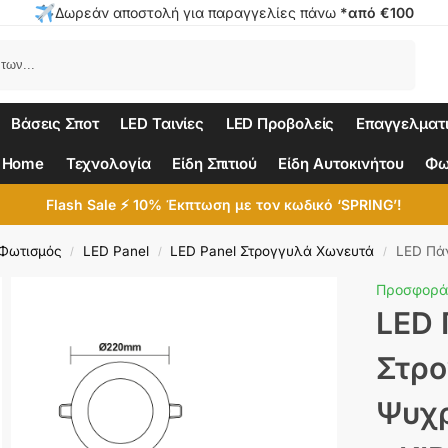
Δωρεάν αποστολή για παραγγελίες πάνω
*από €100
Αναζήτηση
Βάσεις Σποτ
LED Ταινίες
LED Προβολείς
Επαγγελματ
 Home
Τεχνολογία
Είδη Σπιτιού
Είδη Αυτοκινήτου
Φω
Flash Sale ⚡ 10% Έκπτωση με τον κωδικό ‘SPRING’!
 Φωτισμός
LED Panel
LED Panel Στρογγυλά Χωνευτά
LED Πάνε
/
/
/
Προσφορά
LED
Στρ
Ψυχ