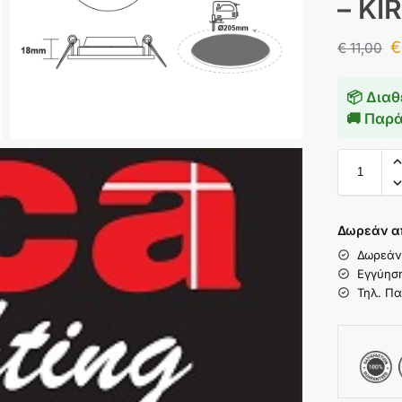
– K
€
€
11,00
📦 Διαθ
🚚 Παρ
Δωρεάν α
Δωρεάν
Εγγύησ
Τηλ. Πα