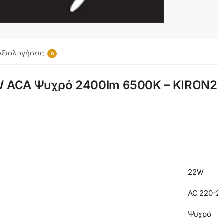
Αξιολογήσεις
0
W ACA Ψυχρό 2400lm 6500K – KIRON
22W
AC 220-
Ψυχρό