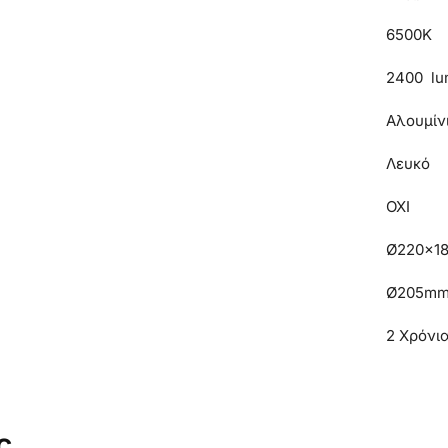
6500K
2400 lu
Αλουμίν
Λευκό
ΟΧΙ
Ø220x1
Ø205m
2 Χρόνι
ς