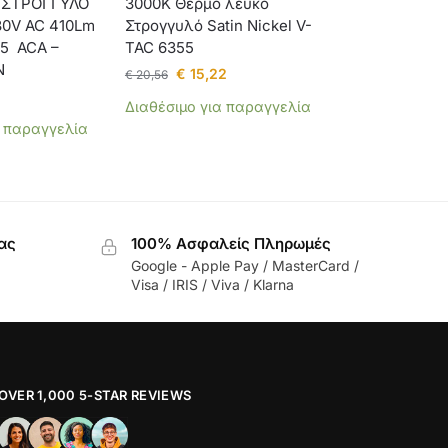
 ΣΤΡΟΓΓΥΛΟ
3000K Θερμό λευκό
30V AC 410Lm
Στρογγυλό Satin Nickel V-
65 ACA –
TAC 6355
N
€
15,22
€
20,56
Διαθέσιμο για παραγγελία
α παραγγελία
ας
100% Ασφαλείς Πληρωμές
Google - Apple Pay / MasterCard /
Visa / IRIS / Viva / Klarna
OVER 1,000 5-STAR REVIEWS