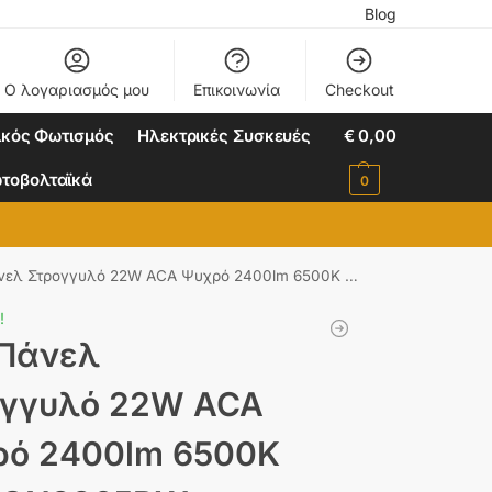
Blog
Ο λογαριασμός μου
Επικοινωνία
Checkout
ικός Φωτισμός
Ηλεκτρικές Συσκευές
€
0,00
τοβολταϊκά
0
λ Στρογγυλό 22W ACA Ψυχρό 2400lm 6500K – KIRON2265RW
!
 Πάνελ
ογγυλό 22W ACA
ρό 2400lm 6500K