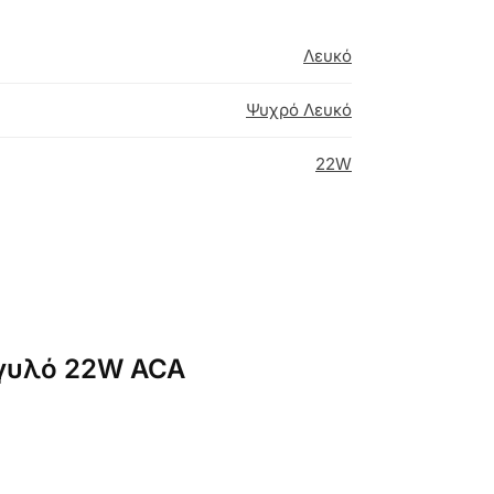
Λευκό
Ψυχρό Λευκό
22W
γγυλό 22W ACA