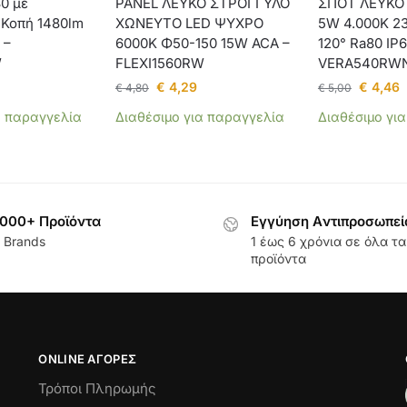
0 με
PANEL ΛΕΥΚΟ ΣΤΡΟΓΓΥΛΟ
ΣΠΟΤ ΛΕΥΚΟ
 Κοπή 1480lm
ΧΩΝΕΥΤΟ LED ΨΥΧΡΟ
5W 4.000K 2
 –
6000Κ Φ50-150 15W ACA –
120° Ra80 IP
W
FLEXI1560RW
VERA540RW
€
4,29
€
4,46
€
4,80
€
5,00
α παραγγελία
Διαθέσιμο για παραγγελία
Διαθέσιμο γι
000+ Προϊόντα
Εγγύηση Aντιπροσωπεί
 Brands
1 έως 6 χρόνια σε όλα τα
προϊόντα
ONLINE ΑΓΟΡΕΣ
Τρόποι Πληρωμής