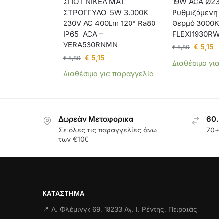
ΣΠΟΤ ΝΙΚΕΛ ΜΑΤ
19W ACA Ø23
ΣΤΡΟΓΓΥΛΟ 5W 3.000K
Ρυθμιζόμενη
230V AC 400Lm 120° Ra80
Θερμό 3000K
IP65 ACA –
FLEXI1930R
VERA530RNMN
€
5,15
€
5,80
€
5,15
€
5,80
Διαθέσιμο γι
Διαθέσιμο για παραγγελία
Δωρεάν Μεταφορικά
60.
Σε όλες τις παραγγελίες άνω
70+
των €100
ΚΑΤΆΣΤΗΜΑ
📍 Λ. Φλέμινγκ 69, 18233 Αγ. Ι. Ρέντης, Πειραιάς