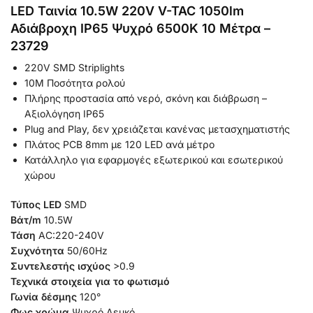
LED Ταινία 10.5W 220V V-TAC 1050lm
Αδιάβροχη IP65 Ψυχρό 6500K 10 Μέτρα –
23729
220V SMD Striplights
10M Ποσότητα ρολού
Πλήρης προστασία από νερό, σκόνη και διάβρωση –
Αξιολόγηση IP65
Plug and Play, δεν χρειάζεται κανένας μετασχηματιστής
Πλάτος PCB 8mm με 120 LED ανά μέτρο
Κατάλληλο για εφαρμογές εξωτερικού και εσωτερικού
χώρου
Τύπος LED
SMD
Βάτ/m
10.5W
Τάση
AC:220-240V
Συχνότητα
50/60Hz
Συντελεστής ισχύος
>0.9
Τεχνικά στοιχεία για το φωτισμό
Γωνία δέσμης
120°
Φως χρώμα
Ψυχρό Λευκό