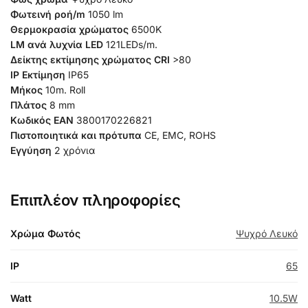
Φωτεινή ροή/m
1050 lm
Θερμοκρασία χρώματος
65
00K
LM ανά λυχνία LED
121LEDs/m.
Δείκτης εκτίμησης χρώματος CRI
>80
IP Εκτίμηση
IP65
Μήκος
10
m. Roll
Πλάτος
8 mm
Κωδικός EAN
3800170226821
Πιστοποιητικά και πρότυπα
CE, EMC, ROHS
Εγγύηση
2 χρόνια
Επιπλέον πληροφορίες
Χρώμα Φωτός
Ψυχρό Λευκό
IP
65
Watt
10.5W