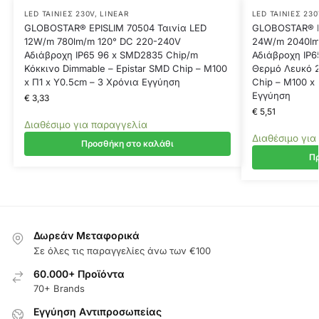
LED ΤΑΙΝΊΕΣ 230V
,
LINEAR
LED ΤΑΙΝΊΕΣ 230
GLOBOSTAR® EPISLIM 70504 Ταινία LED
GLOBOSTAR® E
12W/m 780lm/m 120° DC 220-240V
24W/m 2040lm
Αδιάβροχη IP65 96 x SMD2835 Chip/m
Αδιάβροχη IP6
Κόκκινο Dimmable – Epistar SMD Chip – Μ100
Θερμό Λευκό 2
x Π1 x Υ0.5cm – 3 Χρόνια Εγγύηση
Chip – M100 x 
Εγγύηση
€
3,33
€
5,51
Διαθέσιμο για παραγγελία
Διαθέσιμο για
Προσθήκη στο καλάθι
Πρ
Δωρεάν Μεταφορικά
Σε όλες τις παραγγελίες άνω των €100
60.000+ Προϊόντα
70+ Brands
Εγγύηση Aντιπροσωπείας