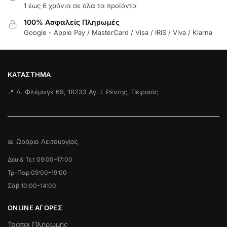
1 έως 6 χρόνια σε όλα τα προϊόντα
100% Ασφαλείς Πληρωμές
Google - Apple Pay / MasterCard / Visa / IRIS / Viva / Klarna
ΚΑΤΆΣΤΗΜΑ
📍 Λ. Φλέμινγκ 69, 18233 Αγ. Ι. Ρέντης, Πειραιάς
📅 Ωράριο Λειτουργίας
Δευ & Τετ 09:00–17:00
Τρ–Παρ 09:00–19:00
Σάβ 10:00–14:00
ONLINE ΑΓΟΡΕΣ
Τρόποι Πληρωμής