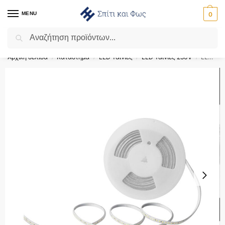
MENU
0
Αναζήτηση
Flash Sale ⚡ 10% Έκπτωση με τον κωδικό ‘SPRING’!
Αρχική σελίδα
Κατάστημα
LED Ταινίες
LED Ταινίες 230V
LED Ταινία 10.5W 220V V-TAC 1050lm Αδιάβροχη IP65 Ψυχρό 6500K 10 Μέτρα – 23729
/
/
/
/