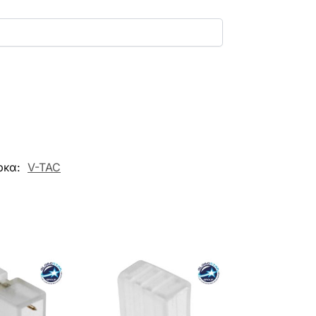
ρκα:
V-TAC