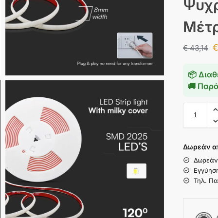
Ψυχρ
Μέτρ
€
43,14
📦 Διαθ
🚚 Παρ
Δωρεάν α
Δωρεάν
Εγγύησ
Τηλ. Πα