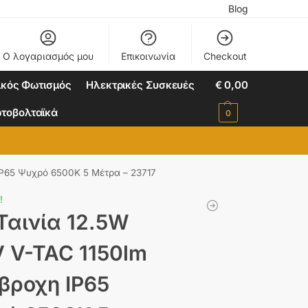
Blog
Ο λογαριασμός μου
Επικοινωνία
Checkout
ικός Φωτισμός
Ηλεκτρικές Συσκευές
€
0,00
τοβολταϊκά
0
IP65 Ψυχρό 6500K 5 Μέτρα – 23717
!
Ταινία 12.5W
 V-TAC 1150lm
βροχη IP65