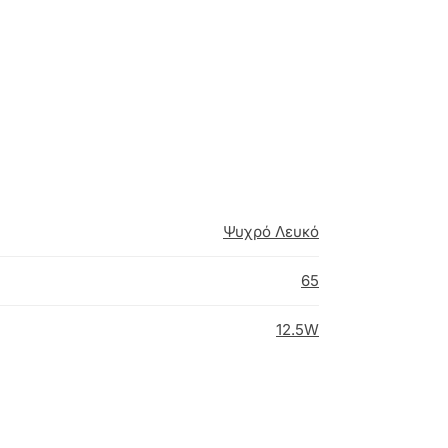
Ψυχρό Λευκό
65
12.5W