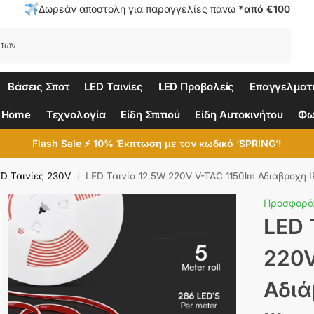
Δωρεάν αποστολή για παραγγελίες πάνω
*από €100
Αναζήτηση
Βάσεις Σποτ
LED Ταινίες
LED Προβολείς
Επαγγελματ
 Home
Τεχνολογία
Είδη Σπιτιού
Είδη Αυτοκινήτου
Φω
Flash Sale ⚡ 10% Έκπτωση με τον κωδικό ‘SPRING’!
D Ταινίες 230V
LED Ταινία 12.5W 220V V-TAC 1150lm Αδιάβροχη 
/
Προσφορά
LED 
220V
Αδιά