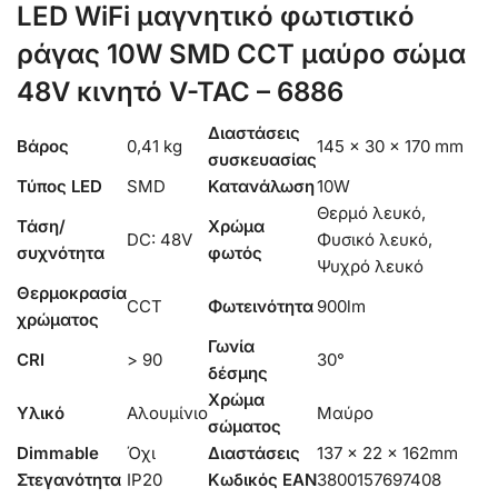
LED WiFi μαγνητικό φωτιστικό
ράγας 10W SMD CCT μαύρο σώμα
48V κινητό V-TAC – 6886
Διαστάσεις
Βάρος
0,41 kg
145 × 30 × 170 mm
συσκευασίας
Τύπος LED
SMD
Κατανάλωση
10W
Θερμό λευκό,
Τάση/
Χρώμα
DC: 48V
Φυσικό λευκό,
συχνότητα
φωτός
Ψυχρό λευκό
Θερμοκρασία
CCT
Φωτεινότητα
900lm
χρώματος
Γωνία
CRI
> 90
30°
δέσμης
Χρώμα
Υλικό
Αλουμίνιο
Μαύρο
σώματος
Dimmable
Όχι
Διαστάσεις
137 x 22 x 162mm
Στεγανότητα
IP20
Κωδικός EAN
3800157697408