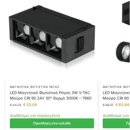
ΜΑΓΝΗΤΙΚΆ ΦΩΤΙΣΤΙΚΆ ΡΆΓΑΣ
ΜΑΓΝΗΤΙΚΆ ΦΩΤ
LED Μαγνητικό Φωτιστικό Ράγας 3W V-TAC
LED Μαγνητικό
Μαύρο CRI 90 24V 30° Θερμό 3000K – 7960
Μαύρο CRI 90 
€
33,04
€
63,64
€
44,78
€
86,37
Διαθέσιμο για παραγγελία
Διαθέσιμο για
Προσθήκη στο καλάθι
Πρ