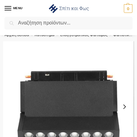
MENU
0
Αναζήτηση
Flash Sale ⚡ 10% Έκπτωση με τον κωδικό ‘SPRING’!
Αρχική σελίδα
Κατάστημα
Επαγγελματικός Φωτισμός
Φωτιστικά Ράγας
/
/
/