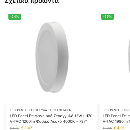
Σχετικά προϊόντα
-24%
-25%
LED PANEL ΣΤΡΟΓΓΥΛΆ ΕΠΙΦΑΝΕΙΑΚΆ
LED PANEL ΣΤΡ
LED Panel Επιφανειακό Στρογγυλό 12W Φ170
LED Panel Επι
V-TAC 1200lm Φυσικό Λευκό 4000K – 7874
V-TAC 1980lm 
€
3,67
€
4,91
€
4,86
€
6,55