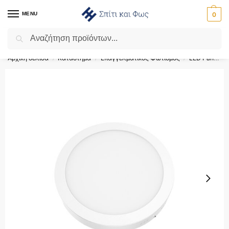
MENU
0
Αναζήτηση
Flash Sale ⚡ 10% Έκπτωση με τον κωδικό ‘SPRING’!
Αρχική σελίδα
Κατάστημα
Επαγγελματικός Φωτισμός
LED Panel
/
/
/