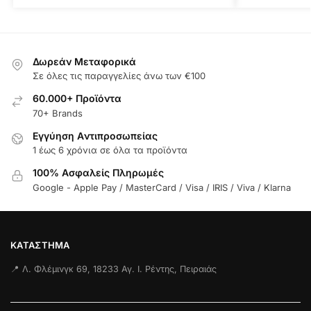
Δωρεάν Μεταφορικά
Σε όλες τις παραγγελίες άνω των €100
60.000+ Προϊόντα
70+ Brands
Εγγύηση Aντιπροσωπείας
1 έως 6 χρόνια σε όλα τα προϊόντα
100% Ασφαλείς Πληρωμές
Google - Apple Pay / MasterCard / Visa / IRIS / Viva / Klarna
ΚΑΤΆΣΤΗΜΑ
📍 Λ. Φλέμινγκ 69, 18233 Αγ. Ι. Ρέντης, Πειραιάς