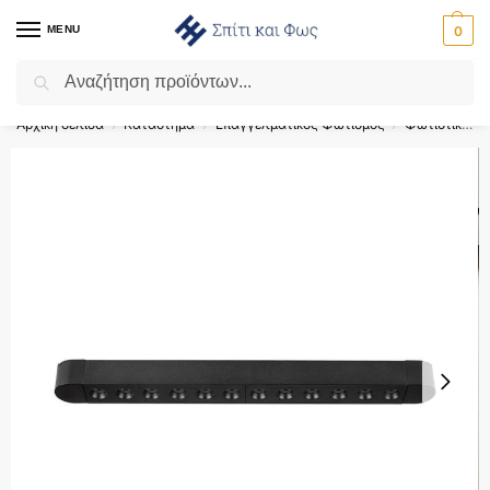
MENU
0
Αναζήτηση
Flash Sale ⚡ 10% Έκπτωση με τον κωδικό ‘SPRING’!
Αρχική σελίδα
Κατάστημα
Επαγγελματικός Φωτισμός
Φωτιστικά Ράγας
/
/
/