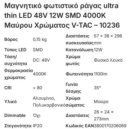
Μαγνητικό φωτιστικό ράγας ultra
thin LED 48V 12W SMD 4000K
Μαύρου Χρώματος V-TAC – 10236
Διαστάσεις
57 × 38 × 296
Βάρος
0,15 kg
συσκευασίας
mm
Τύπος LED
SMD
Κατανάλωση
12W
Τάση/
Χρώμα
DC: 48V
Φυσικό λευκό
συχνότητα
φωτός
Θερμοκρασία
4000K
Φωτεινότητα
1100lm
χρώματος
Γωνία
CRI
> 80
35°
δέσμης
Αλουμίνιο,
Χρώμα
Υλικό
Μαύρο
Πολυκαρβονικό
σώματος
26 x 24 x
Dimmable
Όχι
Διαστάσεις
273mm
Στεγανότητα
IP20
Κωδικός EAN
3800170206069