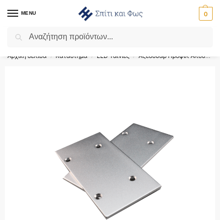
MENU
0
Αναζήτηση
Flash Sale ⚡ 10% Έκπτωση με τον κωδικό ‘SPRING’!
Αρχική σελίδα
Κατάστημα
LED Ταινίες
Αξεσουάρ Προφίλ Αλουμινίου
/
/
/