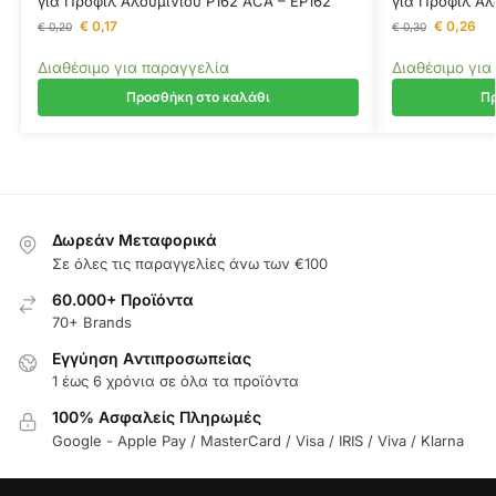
για Προφίλ Αλουμινίου P162 ACA – EP162
για Προφίλ Αλ
€
0,17
€
0,26
€
0,20
€
0,30
Διαθέσιμο για παραγγελία
Διαθέσιμο για
Προσθήκη στο καλάθι
Πρ
Δωρεάν Μεταφορικά
Σε όλες τις παραγγελίες άνω των €100
60.000+ Προϊόντα
70+ Brands
Εγγύηση Aντιπροσωπείας
1 έως 6 χρόνια σε όλα τα προϊόντα
100% Ασφαλείς Πληρωμές
Google - Apple Pay / MasterCard / Visa / IRIS / Viva / Klarna