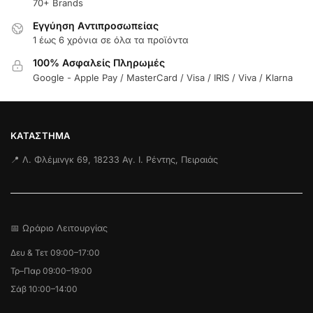
70+ Brands
Εγγύηση Aντιπροσωπείας
1 έως 6 χρόνια σε όλα τα προϊόντα
100% Ασφαλείς Πληρωμές
Google - Apple Pay / MasterCard / Visa / IRIS / Viva / Klarna
ΚΑΤΆΣΤΗΜΑ
📍 Λ. Φλέμινγκ 69, 18233 Αγ. Ι. Ρέντης, Πειραιάς
📅 Ωράριο Λειτουργίας
Δευ & Τετ 09:00–17:00
Τρ–Παρ 09:00–19:00
Σάβ 10:00–14:00