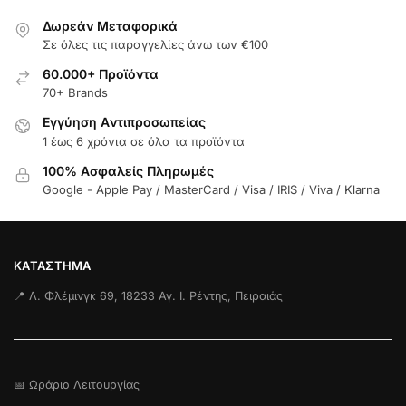
Δωρεάν Μεταφορικά
Σε όλες τις παραγγελίες άνω των €100
60.000+ Προϊόντα
70+ Brands
Εγγύηση Aντιπροσωπείας
1 έως 6 χρόνια σε όλα τα προϊόντα
100% Ασφαλείς Πληρωμές
Google - Apple Pay / MasterCard / Visa / IRIS / Viva / Klarna
ΚΑΤΆΣΤΗΜΑ
📍 Λ. Φλέμινγκ 69, 18233 Αγ. Ι. Ρέντης, Πειραιάς
📅 Ωράριο Λειτουργίας