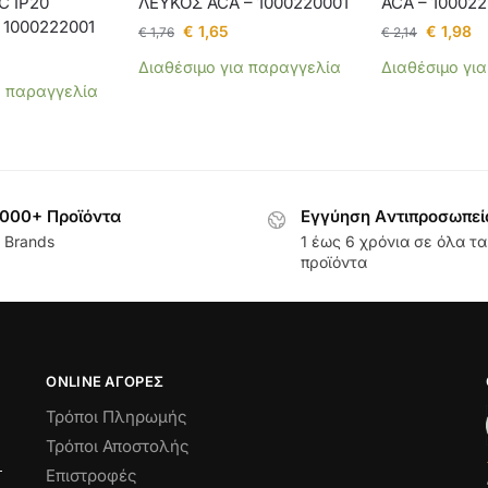
C IP20
ΛΕΥΚΟΣ ACA – 1000220001
ACA – 100022
 1000222001
€
1,65
€
1,98
€
1,76
€
2,14
Διαθέσιμο για παραγγελία
Διαθέσιμο γι
α παραγγελία
000+ Προϊόντα
Εγγύηση Aντιπροσωπεί
 Brands
1 έως 6 χρόνια σε όλα τα
προϊόντα
ONLINE ΑΓΟΡΕΣ
Τρόποι Πληρωμής
Τρόποι Αποστολής
Επιστροφές