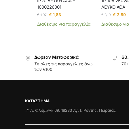
IP20 ΛΕΥΚΗ ACA –
1P 10A 250VA
1000226001
ΛΕΥΚΟ ACA –
€
1,83
€
2,89
€
1,97
€
3,19
Διαθέσιμο για παραγγελία
Διαθέσιμο γι
Δωρεάν Μεταφορικά
60.
Σε όλες τις παραγγελίες άνω
70+
των €100
ΚΑΤΆΣΤΗΜΑ
📍 Λ. Φλέμινγκ 69, 18233 Αγ. Ι. Ρέντης, Πειραιάς