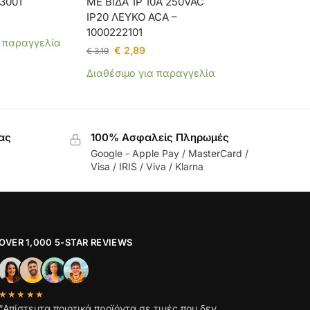
3001
ΜΕ ΒΙΔΑ 1P 10A 250VAC
IP20 ΛΕΥΚΟ ACA –
1000222101
α παραγγελία
€
2,89
€
3,19
Διαθέσιμο για παραγγελία
ας
100% Ασφαλείς Πληρωμές
Google - Apple Pay / MasterCard /
Visa / IRIS / Viva / Klarna
OVER 1,000 5-STAR REVIEWS
★★★★★
“Απίστευτα ποιοτικά προϊόντα σε τιμές που δεν