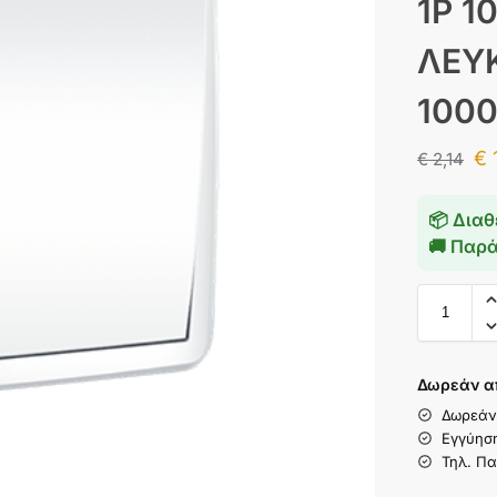
1P 1
ΛΕΥ
1000
€
€
2,14
📦 Διαθ
🚚 Παρ
Δωρεάν α
Δωρεάν
Εγγύησ
Τηλ. Πα