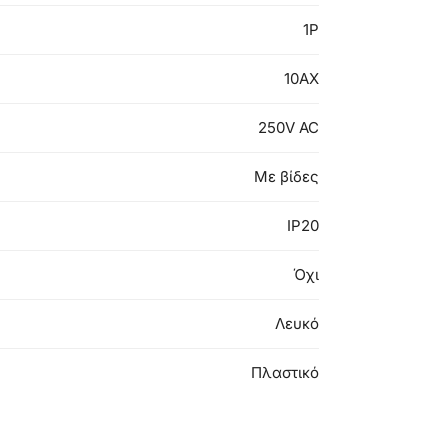
1P
10AX
250V AC
Με βίδες
IP20
Όχι
Λευκό
Πλαστικό