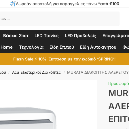
Δωρεάν αποστολή για παραγγελίες πάνω
*από €100
Αναζήτηση
Βάσεις Σποτ
LED Ταινίες
LED Προβολείς
Επαγγελματ
 Home
Τεχνολογία
Είδη Σπιτιού
Είδη Αυτοκινήτου
Φω
Flash Sale ⚡ 10% Έκπτωση με τον κωδικό ‘SPRING’!
μού
Aca Εξωτερικοί Διακόπτες
MURATA ΔΙΑΚΟΠΤΗΣ ΑΛΕΡΕΤΟΥΡ ΕΠΙΤΟΙΧΟΣ
/
/
Προσφορά
MUR
ΑΛΕ
ΕΠΙΤ