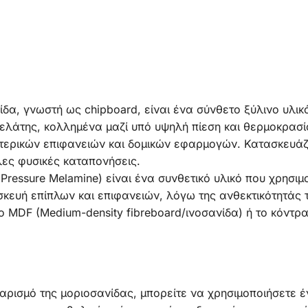
δα, γνωστή ως chipboard, είναι ένα σύνθετο ξύλινο υλικ
ελάτης, κολλημένα μαζί υπό υψηλή πίεση και θερμοκρασία
τερικών επιφανειών και δομικών εφαρμογών. Κατασκευάζε
λες φυσικές καταπονήσεις.
Pressure Melamine) είναι ένα συνθετικό υλικό που χρησιμ
κευή επίπλων και επιφανειών, λόγω της ανθεκτικότητάς τ
MDF (Medium-density fibreboard/ινοσανίδα) ή το κόντρα
θαρισμό της μοριοσανίδας, μπορείτε να χρησιμοποιήσετε