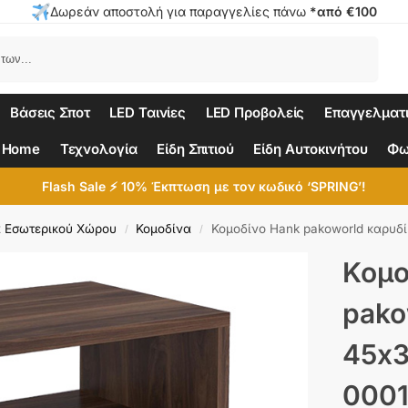
Δωρεάν αποστολή για παραγγελίες πάνω
*από €100
Αναζήτηση
Βάσεις Σποτ
LED Ταινίες
LED Προβολείς
Επαγγελματ
 Home
Τεχνολογία
Είδη Σπιτιού
Είδη Αυτοκινήτου
Φω
Flash Sale ⚡ 10% Έκπτωση με τον κωδικό ‘SPRING’!
 Εσωτερικού Χώρου
Κομοδίνα
Κομοδίνο Hank pakoworld καρυδ
/
/
Κομο
pako
45x3
000