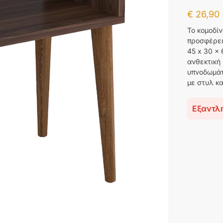
€
26,90
Το κομοδίν
προσφέρει
45 x 30 x 
ανθεκτική
υπνοδωμάτ
με στυλ κα
Εξαντλ