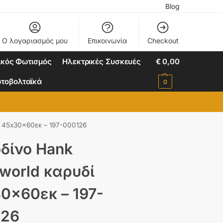
Blog
Ο λογαριασμός μου
Επικοινωνία
Checkout
ικός Φωτισμός
Ηλεκτρικές Συσκευές
€
0,00
τοβολταϊκά
0
ί 45x30x60εκ – 197-000126
δίνο Hank
world καρυδί
0x60εκ – 197-
126