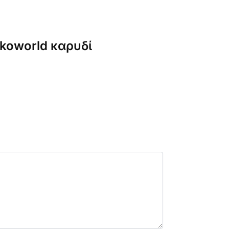
akoworld καρυδί