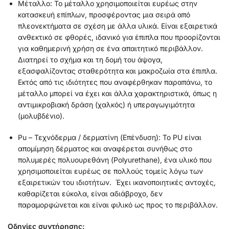
Μέταλλο: Το μέταλλο χρησιμοποιείται ευρέως στην
κατασκευή επίπλων, προσφέροντας μια σειρά από
πλεονεκτήματα σε σχέση με άλλα υλικά. Είναι εξαιρετικά
ανθεκτικό σε φθορές, ιδανικό για έπιπλα που προορίζονται
για καθημερινή χρήση σε ένα απαιτητικό περιβάλλον.
Διατηρεί το σχήμα και τη δομή του άψογα,
εξασφαλίζοντας σταθερότητα και μακροζωία στα έπιπλα.
Εκτός από τις ιδιότητες που αναφέρθηκαν παραπάνω, το
μέταλλο μπορεί να έχει και άλλα χαρακτηριστικά, όπως η
αντιμικροβιακή δράση (χαλκός) ή υπεραγωγιμότητα
(μολυβδένιο).
Pu – Τεχνόδερμα / δερματίνη (Επένδυση):
Το PU είναι
απομίμηση δέρματος και αναφέρεται συνήθως στο
πολυμερές πολυουρεθάνη (Polyurethane), ένα υλικό που
χρησιμοποιείται ευρέως σε πολλούς τομείς λόγω των
εξαιρετικών του ιδιοτήτων. Έχει ικανοποιητικές αντοχές,
καθαρίζεται εύκολα, είναι αδιάβροχο, δεν
παραμορφώνεται και είναι φιλικό ως προς το περιβάλλον.
Οδηγίες συντήρησης: