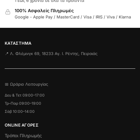
1 έως 6 χρόνια σε όλα τα προϊόντα
100% Ασφαλείς Πληρωμές
Google - Apple Pay / MasterCard / Visa / IRIS / Viva / Klarna
ΚΑΤΆΣΤΗΜΑ
📍 Λ. Φλέμινγκ 69, 18233 Αγ. Ι. Ρέντης, Πειραιάς
📅 Ωράριο Λειτουργίας
Δευ & Τετ 09:00–17:00
Τρ–Παρ 09:00–19:00
Σάβ 10:00–14:00
ONLINE ΑΓΟΡΕΣ
Τρόποι Πληρωμής