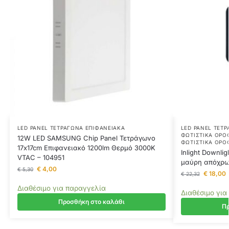
LED PANEL ΤΕΤΡΆΓΩΝΑ ΕΠΙΦΑΝΕΙΑΚΆ
LED PANEL ΤΕΤ
ΦΩΤΙΣΤΙΚΆ ΟΡΟ
12W LED SAMSUNG Chip Panel Τετράγωνο
ΦΩΤΙΣΤΙΚΆ ΟΡΟ
17x17cm Επιφανειακό 1200lm Θερμό 3000K
Inlight Downl
VTAC – 104951
μαύρη απόχρω
€
4,00
€
5,30
€
18,00
€
22,32
Διαθέσιμο για παραγγελία
Διαθέσιμο για
Προσθήκη στο καλάθι
Πρ