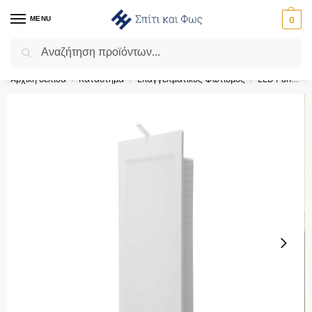
MENU
0
Αναζήτηση
Flash Sale ⚡ 10% Έκπτωση με τον κωδικό ‘SPRING’!
Αρχική σελίδα
Κατάστημα
Επαγγελματικός Φωτισμός
LED Panel
/
/
/