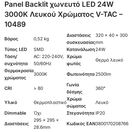
Panel Backlit χωνευτό LED 24W
3000K Λευκού Χρώματος V-TAC –
10489
Διαστάσεις
320 × 40 × 300
Βάρος
0,52 kg
συσκευασίας
mm
Τύπος LED
SMD
Κατανάλωση
24W
Τάση/
AC: 220-240V,
Χρώμα
Θερμό λευκό
συχνότητα
50/60Hz
φωτός
Θερμοκρασία
3000K
Φωτεινότητα
2500lm
χρώματος
Γωνία
CRI
> 80
360°
δέσμης
Χρώμα
Υλικό
Θερμοπλαστικό
Λευκό
σώματος
Dimmable
Όχι
Στεγανότητα
IP20
295 x 295 x
Διαστάσεις
Κωδικός EAN
3800170208766
28.6mm