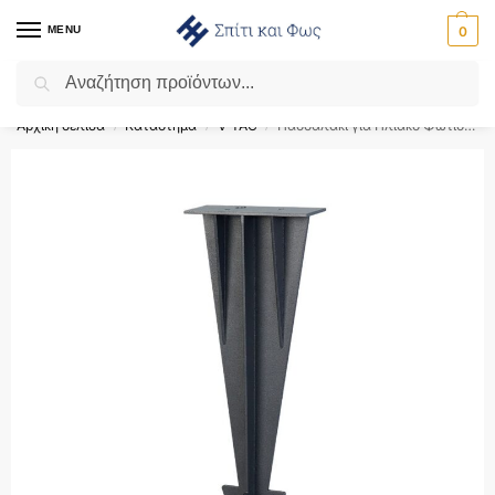
MENU
0
Αναζήτηση
Flash Sale ⚡ 10% Έκπτωση με τον κωδικό ‘SPRING’!
Αρχική σελίδα
Κατάστημα
V-TAC
Πασσαλάκι για Ηλιακό Φωτιστικό 100x35x274mm Μαύρο V-TAC – 24093
/
/
/