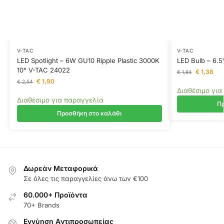
V-TAC
V-TAC
LED Spotlight – 6W GU10 Ripple Plastic 3000K
LED Bulb – 6.
10° V-TAC 24022
€
1,38
€
1,84
€
1,90
€
2,54
Διαθέσιμο για
Διαθέσιμο για παραγγελία
Πρ
Προσθήκη στο καλάθι
Δωρεάν Μεταφορικά
Σε όλες τις παραγγελίες άνω των €100
60.000+ Προϊόντα
70+ Brands
Εγγύηση Aντιπροσωπείας