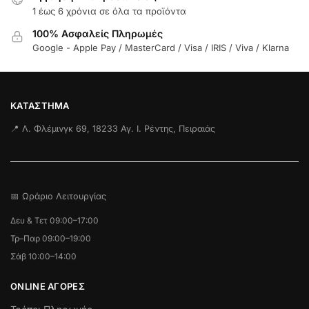
1 έως 6 χρόνια σε όλα τα προϊόντα
100% Ασφαλείς Πληρωμές
Google - Apple Pay / MasterCard / Visa / IRIS / Viva / Klarna
ΚΑΤΆΣΤΗΜΑ
📍 Λ. Φλέμινγκ 69, 18233 Αγ. Ι. Ρέντης, Πειραιάς
📅 Ωράριο Λειτουργίας
Δευ & Τετ 09:00–17:00
Τρ–Παρ 09:00–19:00
Σάβ 10:00–14:00
ONLINE ΑΓΟΡΕΣ