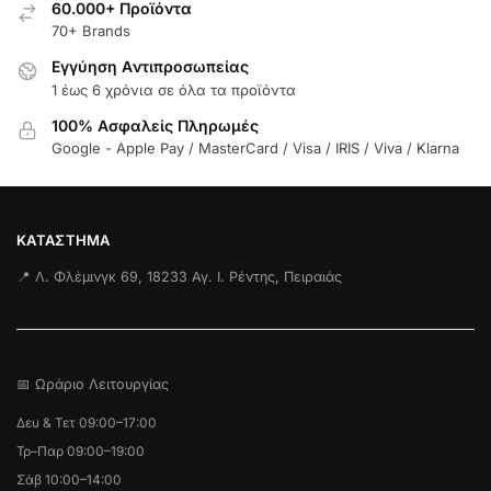
60.000+ Προϊόντα
70+ Brands
Εγγύηση Aντιπροσωπείας
1 έως 6 χρόνια σε όλα τα προϊόντα
100% Ασφαλείς Πληρωμές
Google - Apple Pay / MasterCard / Visa / IRIS / Viva / Klarna
ΚΑΤΆΣΤΗΜΑ
📍 Λ. Φλέμινγκ 69, 18233 Αγ. Ι. Ρέντης, Πειραιάς
📅 Ωράριο Λειτουργίας
Δευ & Τετ 09:00–17:00
Τρ–Παρ 09:00–19:00
Σάβ 10:00–14:00