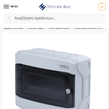
MENU
0
Αναζήτηση
Flash Sale ⚡ 10% Έκπτωση με τον κωδικό ‘SPRING’!
Αρχική σελίδα
Κατάστημα
Ηλεκτρολογικά
Ηλεκτρολογικοί Πίνακες
/
/
/