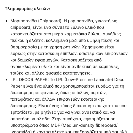
Πληροφορίες υλικών:
Μοριοσανίδα (Chipboard): Η μοριοσανίδα, γνωστή ως
chipboard, είναι ένα σύνθετο ξύλινο υλικό που
κατασκευάζεται από μικρά κομματάκια ξύλου, συνήθως
πεύκου ή ελάτης, κολλημένα μαζί υπό υψηλή πίεση και
θερμοκρασία με τη χρήση ρητινών. Χρησιμοποιείται
ευρέως στην κατασκευή επίπλων, εσωτερικών επιφανειών
και δομικών εφαρμογών. Κατασκευάζεται από
ανακυκλωμένα υλικά και είναι ανθεκτική σε καμπύλες,
τριβές και άλλες φυσικές καταπονήσεις.
LPL DECOR PAPER: Το LPL (Low-Pressure Laminate) Decor
Paper είναι ένα υλικό που χρησιμοποιείται ευρέως για τη
διακόσμηση επιφανειών, όπως επίπλων, πορτών,
πατωμάτων και άλλων επιφανειών εσωτερικής
διακόσμησης. Είναι ένας τύπος διακοσμητικού χαρτιού που
εμποτίζεται με ρητίνες για να γίνει ανθεκτικό και να
αποκτήσει γυαλάδα. Στην συνέχεια, εφαρμόζεται σε
υποστρώματα όπως MDF (Medium-density fibreboard/
ινοσανίδα) ή κόντρα πλακέ και επεξεργάζεται υπό χαμηλή