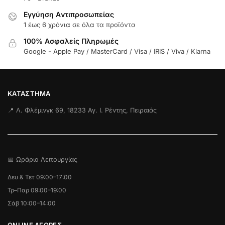
Εγγύηση Aντιπροσωπείας
1 έως 6 χρόνια σε όλα τα προϊόντα
100% Ασφαλείς Πληρωμές
Google - Apple Pay / MasterCard / Visa / IRIS / Viva / Klarna
ΚΑΤΆΣΤΗΜΑ
📍 Λ. Φλέμινγκ 69, 18233 Αγ. Ι. Ρέντης, Πειραιάς
📅 Ωράριο Λειτουργίας
Δευ & Τετ 09:00–17:00
Τρ–Παρ 09:00–19:00
Σάβ 10:00–14:00