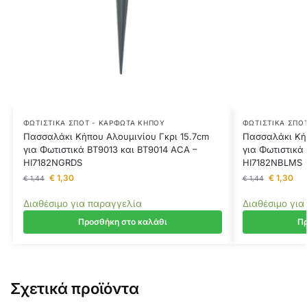
ΦΩΤΙΣΤΙΚΆ ΣΠΟΤ - ΚΑΡΦΩΤΆ ΚΉΠΟΥ
ΦΩΤΙΣΤΙΚΆ ΣΠΟ
Πασσαλάκι Κήπου Αλουμινίου Γκρι 15.7cm
Πασσαλάκι Κή
για Φωτιστικά BT9013 και BT9014 ACA –
για Φωτιστικά
HI7182NGRDS
HI7182NBLMS
€
1,30
€
1,30
€
1,44
€
1,44
Διαθέσιμο για παραγγελία
Διαθέσιμο για
Προσθήκη στο καλάθι
Πρ
Σχετικά προϊόντα