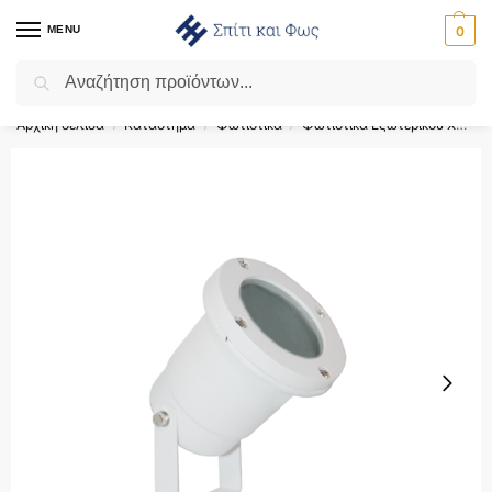
MENU
0
Αναζήτηση
Flash Sale ⚡ 10% Έκπτωση με τον κωδικό ‘SPRING’!
Αρχική σελίδα
Κατάστημα
Φωτιστικά
Φωτιστικά Εξωτερικού Χώρου
/
/
/