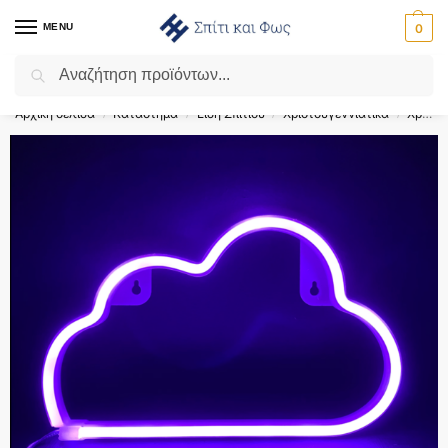
MENU
0
Αναζήτηση
Flash Sale ⚡ 10% Έκπτωση με τον κωδικό ‘SPRING’!
Αρχική σελίδα
Κατάστημα
Είδη Σπιτιού
Χριστουγεννιάτικα
Χριστουγεννιάτικα Διακοσμητικά
/
/
/
/