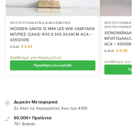
ΧΡΙΣΤΟΥΓΕΝΝΙΆΤΙΚΑ ΔΙΑΚΟΣΜΗΤΙΚΆ
ΧΡΙΣΤΟΥΓΕΝΝΙΆ
ΧΡΙΣΤΟΥΓΕΝΝΙΆ
WOODEN SANTA 12 MINI LED WW ΛΑΜΠΑΚΙΑ
ΧΙΟΝΟΝΙΦΑΔΑ
ΜΠ/ΡΙΕΣ (2AAA) IP20 9.5X5.5X34CM ACA –
ΜΠΑΤ(3xAA)/U
X05121419
ACA – X05006
€
5,33
€
6,00
€
6,96
€
15,31
Διαθέσιμο για παραγγελία
Διαθέσιμο για
Προσθήκη στο καλάθι
Πρ
Δωρεάν Μεταφορικά
Σε όλες τις παραγγελίες άνω των €100
60.000+ Προϊόντα
70+ Brands