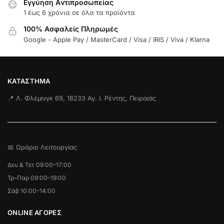
Εγγύηση Aντιπροσωπείας
1 έως 6 χρόνια σε όλα τα προϊόντα
100% Ασφαλείς Πληρωμές
Google - Apple Pay / MasterCard / Visa / IRIS / Viva / Klarna
ΚΑΤΆΣΤΗΜΑ
📍 Λ. Φλέμινγκ 69, 18233 Αγ. Ι. Ρέντης, Πειραιάς
📅 Ωράριο Λειτουργίας
Δευ & Τετ 09:00–17:00
Τρ–Παρ 09:00–19:00
Σάβ 10:00–14:00
ONLINE ΑΓΟΡΕΣ