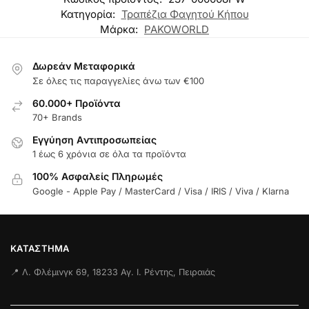
Κατηγορία:
Τραπέζια Φαγητού Κήπου
Μάρκα:
PAKOWORLD
Δωρεάν Μεταφορικά
Σε όλες τις παραγγελίες άνω των €100
60.000+ Προϊόντα
70+ Brands
Εγγύηση Aντιπροσωπείας
1 έως 6 χρόνια σε όλα τα προϊόντα
100% Ασφαλείς Πληρωμές
Google - Apple Pay / MasterCard / Visa / IRIS / Viva / Klarna
ΚΑΤΆΣΤΗΜΑ
📍 Λ. Φλέμινγκ 69, 18233 Αγ. Ι. Ρέντης, Πειραιάς