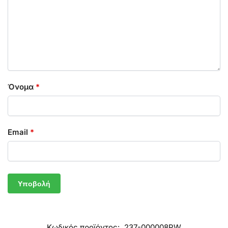
Όνομα
*
Email
*
Κωδικός προϊόντος:
237-000008PW