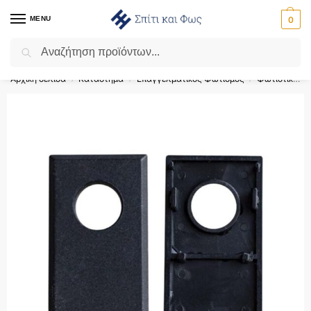
MENU
0
Αναζήτηση
Flash Sale ⚡ 10% Έκπτωση με τον κωδικό ‘SPRING’!
Αρχική σελίδα
Κατάστημα
Επαγγελματικός Φωτισμός
Φωτιστικά Ράγας
/
/
/