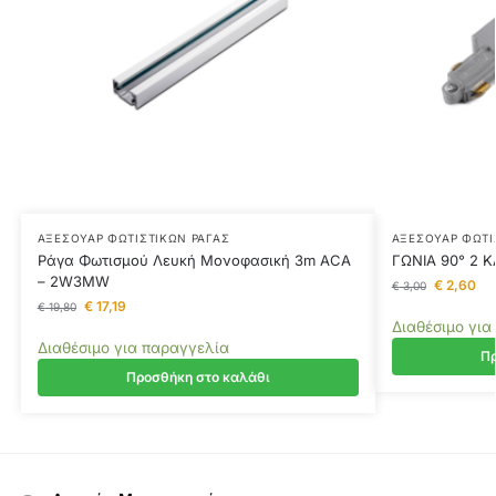
ΑΞΕΣΟΥΆΡ ΦΩΤΙΣΤΙΚΏΝ ΡΆΓΑΣ
ΑΞΕΣΟΥΆΡ ΦΩΤΙ
Ράγα Φωτισμού Λευκή Μονοφασική 3m ACA
ΓΩΝΙΑ 90° 2 
– 2W3MW
€
2,60
€
3,00
€
17,19
€
19,80
Διαθέσιμο για
Διαθέσιμο για παραγγελία
Πρ
Προσθήκη στο καλάθι