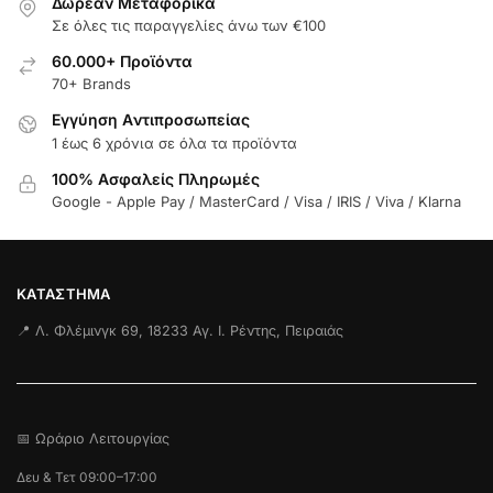
Δωρεάν Μεταφορικά
Σε όλες τις παραγγελίες άνω των €100
60.000+ Προϊόντα
70+ Brands
Εγγύηση Aντιπροσωπείας
1 έως 6 χρόνια σε όλα τα προϊόντα
100% Ασφαλείς Πληρωμές
Google - Apple Pay / MasterCard / Visa / IRIS / Viva / Klarna
ΚΑΤΆΣΤΗΜΑ
📍 Λ. Φλέμινγκ 69, 18233 Αγ. Ι. Ρέντης, Πειραιάς
📅 Ωράριο Λειτουργίας
Δευ & Τετ 09:00–17:00