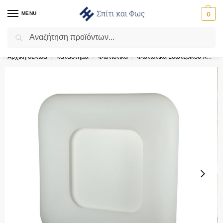
MENU
0
Αναζήτηση
Flash Sale ⚡ 10% Έκπτωση με τον κωδικό ‘SPRING’!
Αρχική σελίδα
Κατάστημα
Φωτιστικά
Φωτιστικά Εσωτερικού Χώρου
/
/
/