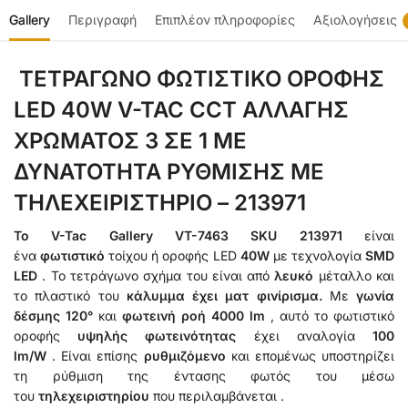
Gallery
Περιγραφή
Επιπλέον πληροφορίες
Αξιολογήσεις
ΤΕΤΡΑΓΩΝΟ ΦΩΤΙΣΤΙΚΟ ΟΡΟΦΗΣ
LED 40W V-TAC CCT ΑΛΛΑΓΗΣ
ΧΡΩΜΑΤΟΣ 3 ΣΕ 1 ΜΕ
ΔΥΝΑΤΟΤΗΤΑ ΡΥΘΜΙΣΗΣ ΜΕ
ΤΗΛΕΧΕΙΡΙΣΤΗΡΙΟ – 213971
Το V-Tac Gallery VT-7463 SKU 213971
είναι
ένα
φωτιστικό
τοίχου ή οροφής LED
40W
με τεχνολογία
SMD
LED
. Το τετράγωνο σχήμα του είναι από
λευκό
μέταλλο και
το πλαστικό του
κάλυμμα έχει ματ φινίρισμα.
Με
γωνία
δέσμης 120°
και
φωτεινή ροή 4000 lm
, αυτό το φωτιστικό
οροφής
υψηλής φωτεινότητας
έχει αναλογία
100
lm/W
. Είναι επίσης
ρυθμιζόμενο
και επομένως υποστηρίζει
τη ρύθμιση της έντασης φωτός του μέσω
του
τηλεχειριστηρίου
που περιλαμβάνεται .