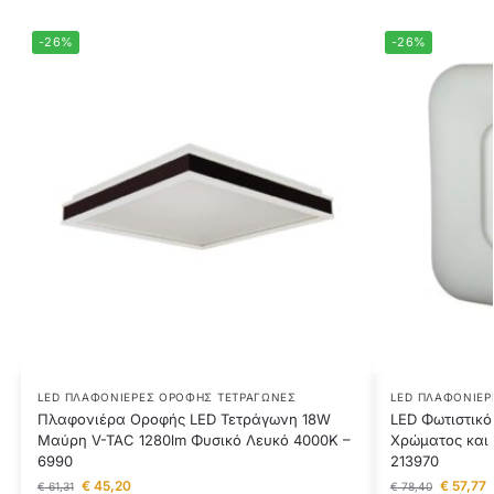
-26%
-26%
LED ΠΛΑΦΟΝΙΈΡΕΣ ΟΡΟΦΉΣ ΤΕΤΡΆΓΩΝΕΣ
LED ΠΛΑΦΟΝΙΈΡ
Πλαφονιέρα Οροφής LED Τετράγωνη 18W
LED Φωτιστικ
Μαύρη V-TAC 1280lm Φυσικό Λευκό 4000K –
Χρώματος και
6990
213970
€
45,20
€
57,77
€
61,31
€
78,40