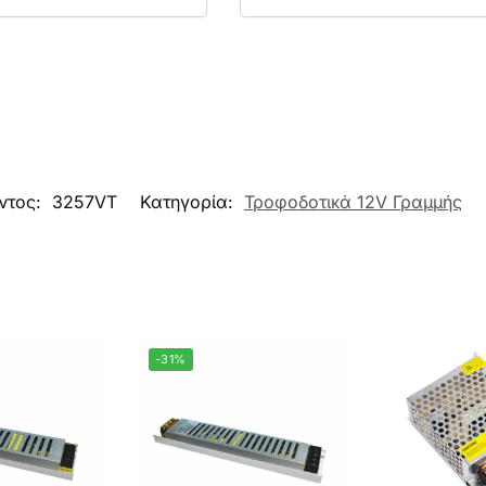
ντος:
3257VT
Κατηγορία:
Τροφοδοτικά 12V Γραμμής
-31%