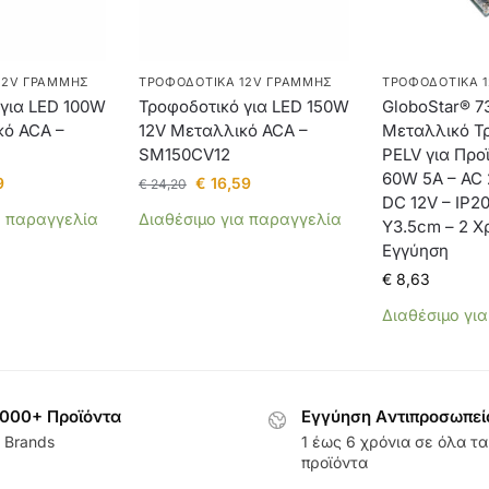
12V ΓΡΑΜΜΉΣ
ΤΡΟΦΟΔΟΤΙΚΆ 12V ΓΡΑΜΜΉΣ
ΤΡΟΦΟΔΟΤΙΚΆ 
 για LED 100W
Τροφοδοτικό για LED 150W
GloboStar® 7
κό ACA –
12V Μεταλλικό ACA –
Μεταλλικό Τ
SM150CV12
PELV για Προ
60W 5A – AC
9
€
16,59
€
24,20
DC 12V – IP20
α παραγγελία
Διαθέσιμο για παραγγελία
Υ3.5cm – 2 Χ
Εγγύηση
€
8,63
Διαθέσιμο γι
000+ Προϊόντα
Εγγύηση Aντιπροσωπεί
 Brands
1 έως 6 χρόνια σε όλα τα
προϊόντα