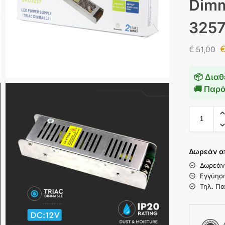
Dimm
325
€
51,00
📦 Διαθ
🚚 Παρ
Δωρεάν α
Δωρεάν
Εγγύησ
Τηλ. Πα