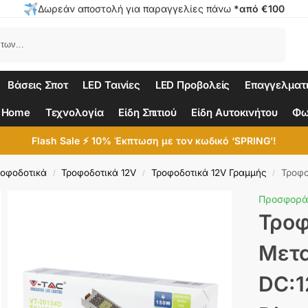
Δωρεάν αποστολή για παραγγελίες πάνω
*από €100
Αναζήτηση
Βάσεις Σποτ
LED Ταινίες
LED Προβολείς
Επαγγελματ
 Home
Τεχνολογία
Είδη Σπιτιού
Είδη Αυτοκινήτου
Φω
Flash Sale ⚡ 10% Έκπτωση με τον κωδικό ‘SPRING’!
ροφοδοτικά
Τροφοδοτικά 12V
Τροφοδοτικά 12V Γραμμής
Τροφοδο
/
/
/
Προσφορά
Τροφ
Μετα
DC:1