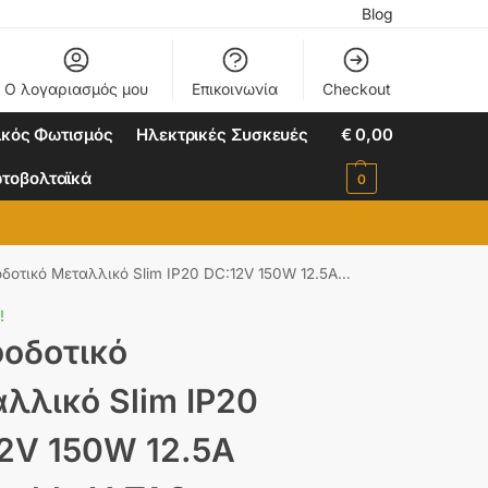
Blog
Ο λογαριασμός μου
Επικοινωνία
Checkout
ικός Φωτισμός
Ηλεκτρικές Συσκευές
€
0,00
τοβολταϊκά
0
τικό Μεταλλικό Slim IP20 DC:12V 150W 12.5A Dimmable V-TAC – 3257
!
οδοτικό
λλικό Slim IP20
2V 150W 12.5A