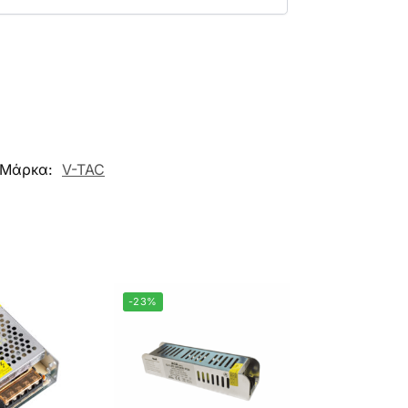
Μάρκα:
V-TAC
-23%