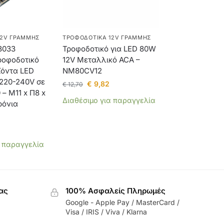
12V ΓΡΑΜΜΉΣ
ΤΡΟΦΟΔΟΤΙΚΆ 12V ΓΡΑΜΜΉΣ
3033
Τροφοδοτικό για LED 80W
ροφοδοτικό
12V Μεταλλικό ACA –
ϊόντα LED
NM80CV12
 220-240V σε
€
9,82
€
12,70
 – Μ11 x Π8 x
Διαθέσιμο για παραγγελία
ρόνια
α παραγγελία
ας
100% Ασφαλείς Πληρωμές
Google - Apple Pay / MasterCard /
Visa / IRIS / Viva / Klarna