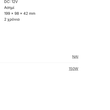
DC: 12V
Ασημί
199 x 98 x 42 mm
2 χρόνια
NAI
150W