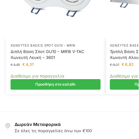
ΧΩΝΕΥΤΈΣ ΒΆΣΕΙΣ SPOT GU10 - MR16
ΧΩΝΕΥΤΈΣ ΒΆΣΕΙ
Διπλή Βάση Σποτ GU10 – MR16 V-TAC
Τριπλή Βάση Σ
Χωνευτή Λευκή – 3601
Χωνευτή Αλουμ
€
4,31
€
6,82
€
5,85
€
9,27
Διαθέσιμο για παραγγελία
Διαθέσιμο για
Προσθήκη στο καλάθι
Πρ
Δωρεάν Μεταφορικά
Σε όλες τις παραγγελίες άνω των €100