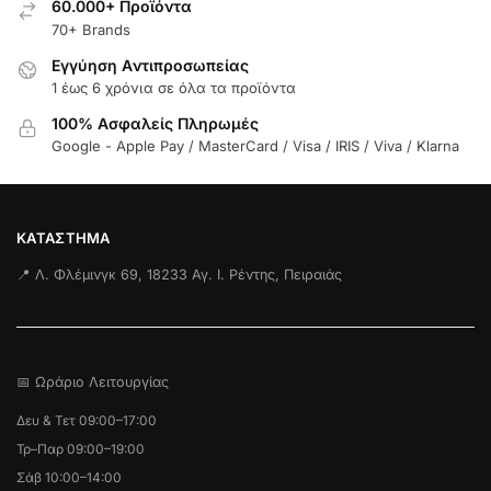
60.000+ Προϊόντα
70+ Brands
Εγγύηση Aντιπροσωπείας
1 έως 6 χρόνια σε όλα τα προϊόντα
100% Ασφαλείς Πληρωμές
Google - Apple Pay / MasterCard / Visa / IRIS / Viva / Klarna
ΚΑΤΆΣΤΗΜΑ
📍 Λ. Φλέμινγκ 69, 18233 Αγ. Ι. Ρέντης, Πειραιάς
📅 Ωράριο Λειτουργίας
Δευ & Τετ 09:00–17:00
Τρ–Παρ 09:00–19:00
Σάβ 10:00–14:00