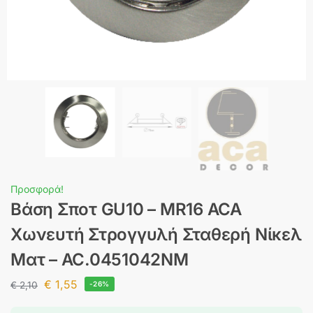
Προσφορά!
Βάση Σποτ GU10 – MR16 ACA
Χωνευτή Στρογγυλή Σταθερή Νίκελ
Ματ – AC.0451042NM
€
1,55
€
2,10
-26%