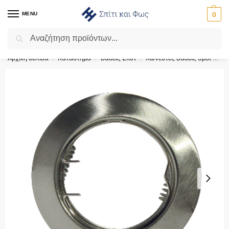
MENU
0
Αναζήτηση
Flash Sale ⚡ 10% Έκπτωση με τον κωδικό ‘SPRING’!
Αρχική σελίδα
Κατάστημα
Βάσεις Σποτ
Χωνευτές Βάσεις Spot GU10 - MR16
/
/
/