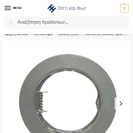
MENU
0
Αναζήτηση
Flash Sale ⚡ 10% Έκπτωση με τον κωδικό ‘SPRING’!
Αρχική σελίδα
Κατάστημα
Βάσεις Σποτ
Χωνευτές Βάσεις Spot GU10 - MR16
/
/
/