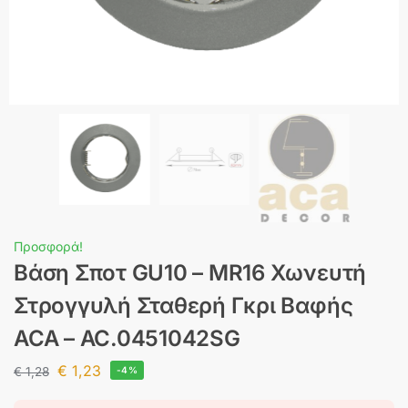
Προσφορά!
Βάση Σποτ GU10 – MR16 Χωνευτή
Στρογγυλή Σταθερή Γκρι Βαφής
ACA – AC.0451042SG
€
1,23
€
1,28
-4%