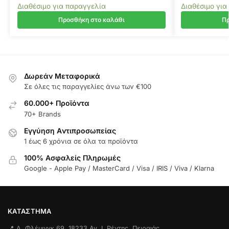
Διαθέσιμο για παραγγελία
Διαθέσιμο για
Προσθήκη στο καλάθι
Πρ
Δωρεάν Μεταφορικά
Σε όλες τις παραγγελίες άνω των €100
60.000+ Προϊόντα
70+ Brands
Εγγύηση Aντιπροσωπείας
1 έως 6 χρόνια σε όλα τα προϊόντα
100% Ασφαλείς Πληρωμές
Google - Apple Pay / MasterCard / Visa / IRIS / Viva / Klarna
ΚΑΤΆΣΤΗΜΑ
📍 Λ. Φλέμινγκ 69, 18233 Αγ. Ι. Ρέντης, Πειραιάς