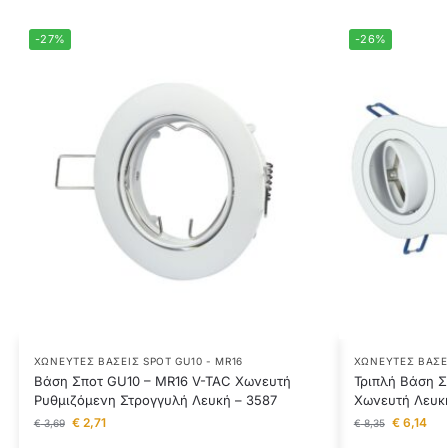
-27%
-26%
ΧΩΝΕΥΤΈΣ ΒΆΣΕΙΣ SPOT GU10 - MR16
ΧΩΝΕΥΤΈΣ ΒΆΣΕΙ
Βάση Σποτ GU10 – MR16 V-TAC Χωνευτή
Τριπλή Βάση Σ
Ρυθμιζόμενη Στρογγυλή Λευκή – 3587
Χωνευτή Λευκ
€
2,71
€
6,14
€
3,69
€
8,35