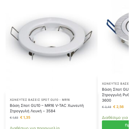
ΧΩΝΕΥΤΈΣ ΒΆΣΕΙ
Βάση Σποτ GU
Στρογγυλή Ρυθ
3600
ΧΩΝΕΥΤΈΣ ΒΆΣΕΙΣ SPOT GU10 - MR16
Βάση Σποτ GU10 – MR16 V-TAC Χωνευτή
€
2,56
€
3,48
Στρογγυλή Λευκή – 3584
Διαθέσιμο για
€
1,35
€
1,83
Πρ
Διαθέσιμο για παραγγελία