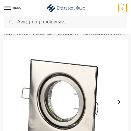
MENU
0
Αναζήτηση
Flash Sale ⚡ 10% Έκπτωση με τον κωδικό ‘SPRING’!
Αρχική σελίδα
Κατάστημα
Βάσεις Σποτ
Χωνευτές Βάσεις Spot GU10 - MR16
/
/
/