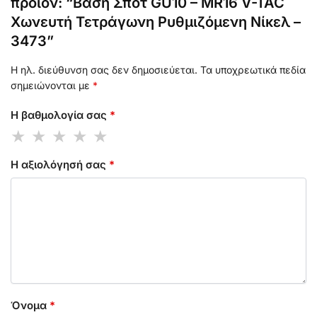
προϊόν: “Βάση Σποτ GU10 – MR16 V-TAC
Χωνευτή Τετράγωνη Ρυθμιζόμενη Νίκελ –
3473”
Η ηλ. διεύθυνση σας δεν δημοσιεύεται.
Τα υποχρεωτικά πεδία
σημειώνονται με
*
Η βαθμολογία σας
*
Η αξιολόγησή σας
*
Όνομα
*