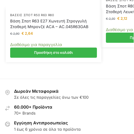
Βάση Σποτ R8
Σταθερή Λευκ
ΒΆΣΕΙΣ ΣΠΟΤ R50 R63 R80
€
2,12
€
2,30
Βάση Σποτ R63 E27 Χωνευτή Στρογγυλή
Σταθερή Μπρονζέ ACA – AC.045R63GAB
Διαθέσιμο για
€
2,64
€
2,90
Πρ
Διαθέσιμο για παραγγελία
Προσθήκη στο καλάθι
Δωρεάν Μεταφορικά
Σε όλες τις παραγγελίες άνω των €100
60.000+ Προϊόντα
70+ Brands
Εγγύηση Aντιπροσωπείας
1 έως 6 χρόνια σε όλα τα προϊόντα