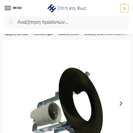
MENU
0
Αναζήτηση
Flash Sale ⚡ 10% Έκπτωση με τον κωδικό ‘SPRING’!
Αρχική σελίδα
Κατάστημα
Βάσεις Σποτ
Βάσεις Σποτ R50 R63 R80
/
/
/