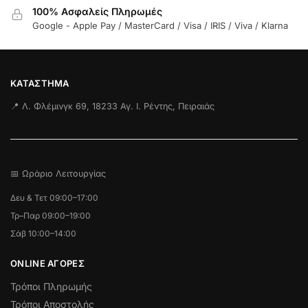
100% Ασφαλείς Πληρωμές
Google - Apple Pay / MasterCard / Visa / IRIS / Viva / Klarna
ΚΑΤΆΣΤΗΜΑ
📍 Λ. Φλέμινγκ 69, 18233 Αγ. Ι. Ρέντης, Πειραιάς
📅 Ωράριο Λειτουργίας
Δευ & Τετ 09:00–17:00
Τρ–Παρ 09:00–19:00
Σάβ 10:00–14:00
ONLINE ΑΓΟΡΕΣ
Τρόποι Πληρωμής
Τρόποι Αποστολής