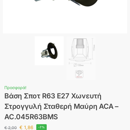
Προσφορά!
Βάση Σποτ R63 E27 Χωνευτή
Στρογγυλή Σταθερή Μαύρη ACA –
AC.045R63BMS
€
1,86
€
2,00
-7%