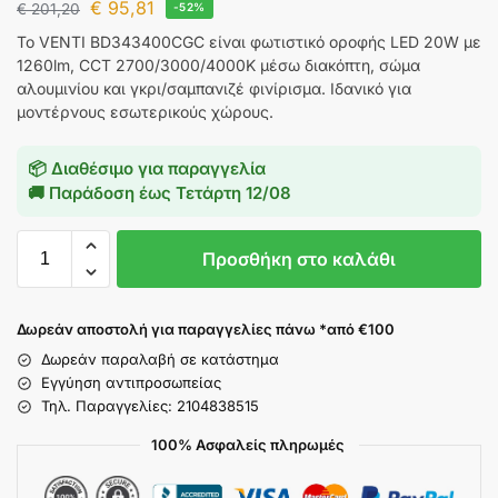
€
95,81
€
201,20
-52%
Το VENTI BD343400CGC είναι φωτιστικό οροφής LED 20W με
1260lm, CCT 2700/3000/4000K μέσω διακόπτη, σώμα
αλουμινίου και γκρι/σαμπανιζέ φινίρισμα. Ιδανικό για
μοντέρνους εσωτερικούς χώρους.
📦 Διαθέσιμο για παραγγελία
🚚 Παράδοση έως
Τετάρτη 12/08
Προσθήκη στο καλάθι
Δωρεάν αποστολή για παραγγελίες πάνω *από €100
Δωρεάν παραλαβή σε κατάστημα
Εγγύηση αντιπροσωπείας
Τηλ. Παραγγελίες: 2104838515
100% Ασφαλείς πληρωμές