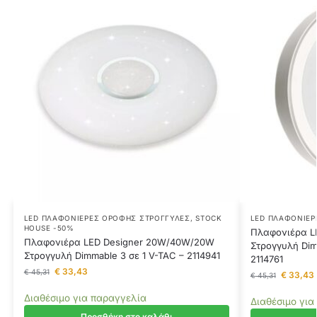
LED ΠΛΑΦΟΝΙΈΡΕΣ ΟΡΟΦΉΣ ΣΤΡΟΓΓΥΛΈΣ
,
STOCK
LED ΠΛΑΦΟΝΙΈΡ
HOUSE -50%
Πλαφονιέρα L
Πλαφονιέρα LED Designer 20W/40W/20W
Στρογγυλή Dim
Στρογγυλή Dimmable 3 σε 1 V-TAC – 2114941
2114761
€
33,43
€
45,31
€
33,43
€
45,31
Διαθέσιμο για παραγγελία
Διαθέσιμο για
Προσθήκη στο καλάθι