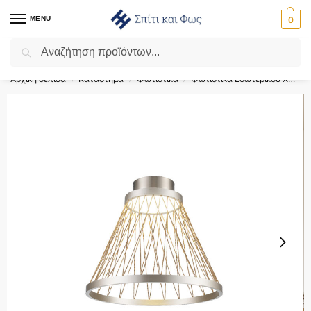
MENU
0
Αναζήτηση
Flash Sale ⚡ 10% Έκπτωση με τον κωδικό ‘SPRING’!
Αρχική σελίδα
Κατάστημα
Φωτιστικά
Φωτιστικά Εσωτερικού Χώρου
/
/
/