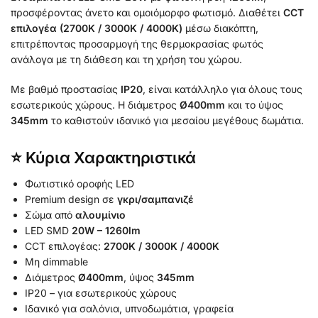
προσφέροντας άνετο και ομοιόμορφο φωτισμό. Διαθέτει
CCT
επιλογέα (2700K / 3000K / 4000K)
μέσω διακόπτη,
επιτρέποντας προσαρμογή της θερμοκρασίας φωτός
ανάλογα με τη διάθεση και τη χρήση του χώρου.
Με βαθμό προστασίας
IP20
, είναι κατάλληλο για όλους τους
εσωτερικούς χώρους. Η διάμετρος
Ø400mm
και το ύψος
345mm
το καθιστούν ιδανικό για μεσαίου μεγέθους δωμάτια.
⭐ Κύρια Χαρακτηριστικά
Φωτιστικό οροφής LED
Premium design σε
γκρι/σαμπανιζέ
Σώμα από
αλουμίνιο
LED SMD
20W – 1260lm
CCT επιλογέας:
2700K / 3000K / 4000K
Μη dimmable
Διάμετρος
Ø400mm
, ύψος
345mm
IP20 – για εσωτερικούς χώρους
Ιδανικό για σαλόνια, υπνοδωμάτια, γραφεία