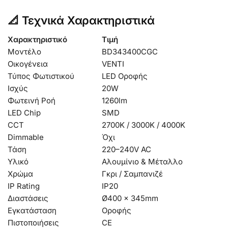
📐 Τεχνικά Χαρακτηριστικά
Χαρακτηριστικό
Τιμή
Μοντέλο
BD343400CGC
Οικογένεια
VENTI
Τύπος Φωτιστικού
LED Οροφής
Ισχύς
20W
Φωτεινή Ροή
1260lm
LED Chip
SMD
CCT
2700K / 3000K / 4000K
Dimmable
Όχι
Τάση
220–240V AC
Υλικό
Αλουμίνιο & Μέταλλο
Χρώμα
Γκρι / Σαμπανιζέ
IP Rating
IP20
Διαστάσεις
Ø400 × 345mm
Εγκατάσταση
Οροφής
Πιστοποιήσεις
CE