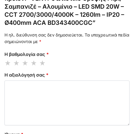
Σαμπανιζέ – Αλουμίνιο – LED SMD 20W –
CCT 2700/3000/4000K – 1260lm – IP20 –
Ø400mm ACA BD343400CGC”
Η ηλ. διεύθυνση σας δεν δημοσιεύεται.
Τα υποχρεωτικά πεδία
σημειώνονται με
*
Η βαθμολογία σας
*
Η αξιολόγησή σας
*