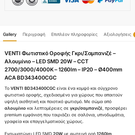
Gallery
Περιγραφή
Επιπλέον πληροφορίες
Αξιολογήσεις
VENTI Φωτιστικό Οροφής Γκρι/Σαμπανιζέ –
Αλουμίνιο – LED SMD 20W – CCT
2700/3000/4000K – 1260lm – IP20 – Ø400mm
ACA BD343400CGC
Το
VENTI BD343400CGC
είναι ένα κομψό και σύγχρονο
φωτιστικό οροφής, σχεδιασμένο για χώρους που απαιτούν
υψηλή αισθητική και ποιοτικό φωτισμό. Με σώμα από
αλουμίνιο
και λεπτομέρειες σε
γκρι/σαμπανιζέ
, προσφέρει
premium εμφάνιση που ταιριάζει σε σαλόνια, υπνοδωμάτια,
γραφεία και επαγγελματικούς χώρους.
Ενσωματώνει LED SMD
20W
με φωτεινή ροή
1260lm
,