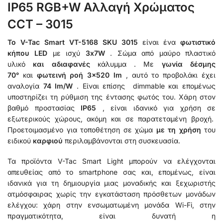
IP65 RGB+W Αλλαγή Χρώματος
CCT – 3015
Το V-Tac Smart VT-5168
SKU 3015
είναι ένα
φωτιστικό
κήπου LED
με ισχύ
3x7W
. Σώμα από μαύρο πλαστικό
υλικό
και
αδιαφανές
κάλυμμα . Με
γωνία δέσμης
70°
και
φωτεινή ροή 3×520 lm
, αυτό το προβολάκι έχει
αναλογία
74 lm/W
. Είναι επίσης dimmable και επομένως
υποστηρίζει τη ρύθμιση της έντασης φωτός του. Χάρη στον
βαθμό προστασίας
IP65
, είναι ιδανικό για χρήση σε
εξωτερικούς χώρους, ακόμη και σε παρατεταμένη βροχή.
Προετοιμασμένο για τοποθέτηση σε χώμα
με τη χρήση
του
ειδικού
καρφιού
περιλαμβάνονται στη συσκευασία.
Τα προϊόντα V-Tac Smart Light μπορούν να ελέγχονται
απευθείας από το smartphone σας και, επομένως, είναι
ιδανικά για τη δημιουργία μιας μοναδικής και ξεχωριστής
ατμόσφαιρας χωρίς την εγκατάσταση πρόσθετων μονάδων
ελέγχου: χάρη στην ενσωματωμένη μονάδα Wi-Fi, στην
πραγματικότητα, είναι δυνατή η