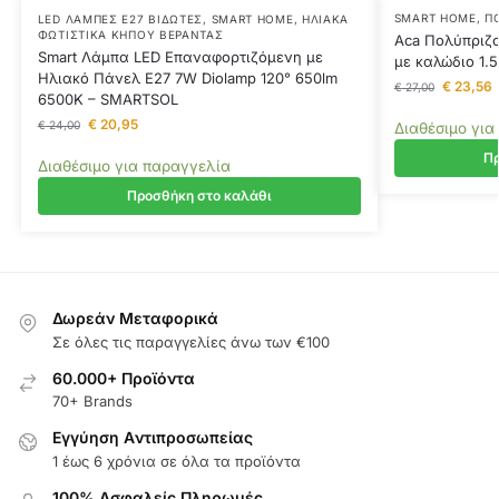
SMART HOME
,
Π
LED ΛΆΜΠΕΣ E27 ΒΙΔΩΤΈΣ
,
SMART HOME
,
ΗΛΙΑΚΆ
ΦΩΤΙΣΤΙΚΆ ΚΉΠΟΥ ΒΕΡΆΝΤΑΣ
Aca Πολύπριζο
Smart Λάμπα LED Επαναφορτιζόμενη με
με καλώδιο 1
Ηλιακό Πάνελ E27 7W Diolamp 120° 650lm
€
23,56
€
27,00
6500K – SMARTSOL
€
20,95
€
24,00
Διαθέσιμο για
Πρ
Διαθέσιμο για παραγγελία
Προσθήκη στο καλάθι
Δωρεάν Μεταφορικά
Σε όλες τις παραγγελίες άνω των €100
60.000+ Προϊόντα
70+ Brands
Εγγύηση Aντιπροσωπείας
1 έως 6 χρόνια σε όλα τα προϊόντα
100% Ασφαλείς Πληρωμές