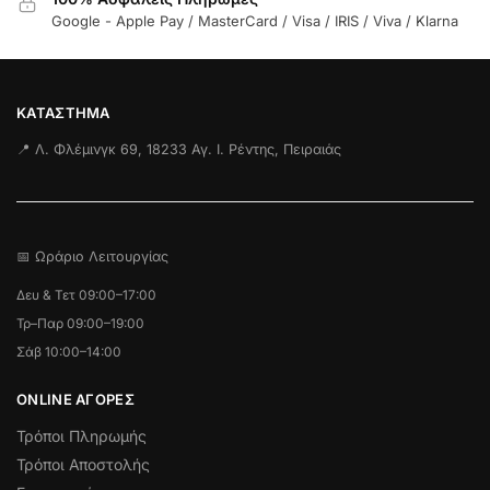
Google - Apple Pay / MasterCard / Visa / IRIS / Viva / Klarna
ΚΑΤΆΣΤΗΜΑ
📍 Λ. Φλέμινγκ 69, 18233 Αγ. Ι. Ρέντης, Πειραιάς
📅 Ωράριο Λειτουργίας
Δευ & Τετ 09:00–17:00
Τρ–Παρ 09:00–19:00
Σάβ 10:00–14:00
ONLINE ΑΓΟΡΕΣ
Τρόποι Πληρωμής
Τρόποι Αποστολής