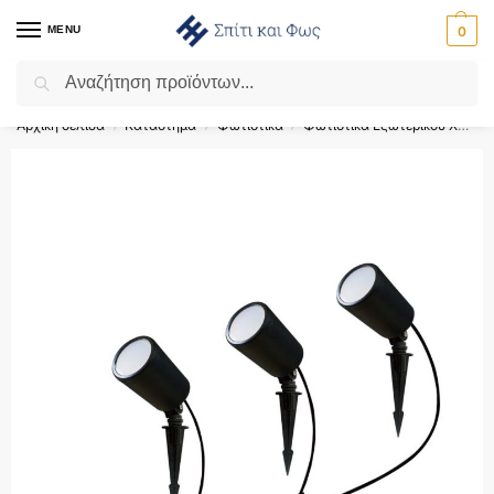
MENU
0
Αναζήτηση
Flash Sale ⚡ 10% Έκπτωση με τον κωδικό ‘SPRING’!
Αρχική σελίδα
Κατάστημα
Φωτιστικά
Φωτιστικά Εξωτερικού Χώρου
/
/
/