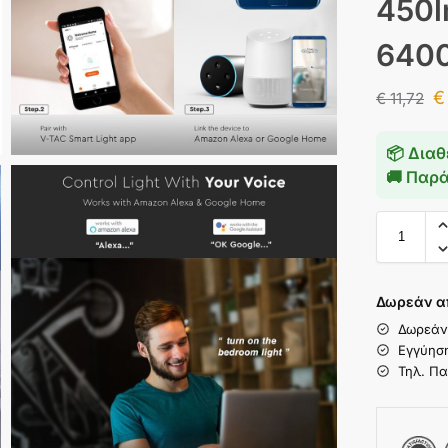
450l
6400
€
€
11,72
📦 Διαθ
🚚 Παρ
Δωρεάν α
Δωρεάν
Εγγύησ
Τηλ. Πα