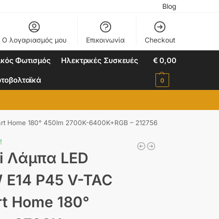
Blog
Ο λογαριασμός μου
Επικοινωνία
Checkout
ικός Φωτισμός
Ηλεκτρικές Συσκευές
€
0,00
τοβολταϊκά
0
art Home 180° 450lm 2700K-6400K+RGB – 212756
!
i Λάμπα LED
 E14 P45 V-TAC
t Home 180°