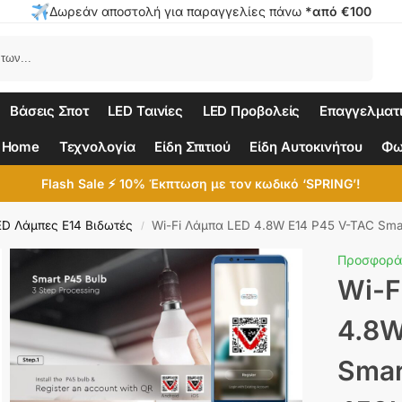
Δωρεάν αποστολή για παραγγελίες πάνω
*από €100
Αναζήτηση
Βάσεις Σποτ
LED Ταινίες
LED Προβολείς
Επαγγελματ
 Home
Τεχνολογία
Είδη Σπιτιού
Είδη Αυτοκινήτου
Φω
Flash Sale ⚡ 10% Έκπτωση με τον κωδικό ‘SPRING’!
ED Λάμπες E14 Βιδωτές
Wi-Fi Λάμπα LED 4.8W E14 P45 V-TAC Sm
/
Προσφορά
Wi-F
4.8W
Smar