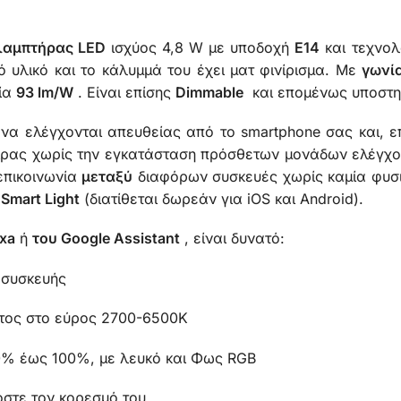
λαμπτήρας LED
ισχύος 4,8 W με υποδοχή
E14
και τεχνο
 υλικό και το κάλυμμά του έχει ματ φινίρισμα. Με
γωνί
ία
93 lm/W
. Είναι επίσης
Dimmable
και επομένως υποστηρ
να ελέγχονται απευθείας από το smartphone σας και, επ
αιρας χωρίς την εγκατάσταση πρόσθετων μονάδων ελέγχ
 επικοινωνία
μεταξύ
διαφόρων συσκευές χωρίς καμία φυσικ
 Smart Light
(διατίθεται δωρεάν για iOS και Android).
xa
ή
του Google Assistant
, είναι δυνατό:
 συσκευής
τος στο εύρος 2700-6500K
0% έως 100%, με λευκό και Φως RGB
στε τον κορεσμό του