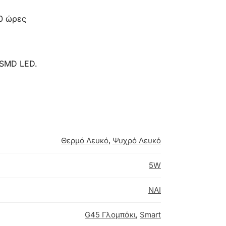
00 ώρες
 SMD LED.
Θερμό Λευκό
,
Ψυχρό Λευκό
5W
NAI
G45 Γλομπάκι
,
Smart