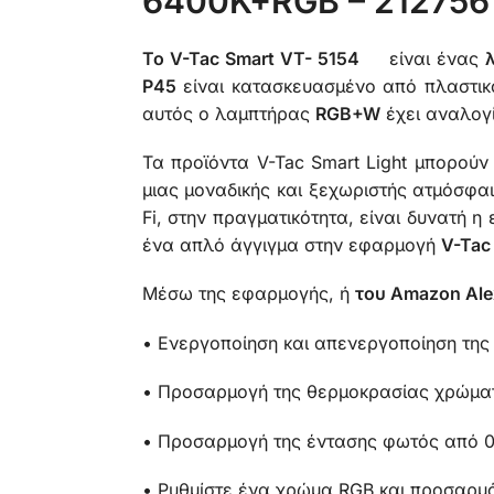
6400K+RGB – 212756
Το V-Tac Smart VT- 5154
είναι ένας
P45
είναι κατασκευασμένο από πλαστικό
αυτός ο λαμπτήρας
RGB+W
έχει αναλογ
Τα προϊόντα V-Tac Smart Light μπορούν 
μιας μοναδικής και ξεχωριστής ατμόσφ
Fi, στην πραγματικότητα, είναι δυνατή η
ένα απλό άγγιγμα στην εφαρμογή
V-Tac
Μέσω της εφαρμογής, ή
του Amazon Ale
• Ενεργοποίηση και απενεργοποίηση της
• Προσαρμογή της θερμοκρασίας χρώμα
• Προσαρμογή της έντασης φωτός από 
• Ρυθμίστε ένα χρώμα RGB και προσαρμό