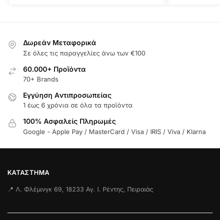
Δωρεάν Μεταφορικά
Σε όλες τις παραγγελίες άνω των €100
60.000+ Προϊόντα
70+ Brands
Εγγύηση Aντιπροσωπείας
1 έως 6 χρόνια σε όλα τα προϊόντα
100% Ασφαλείς Πληρωμές
Google - Apple Pay / MasterCard / Visa / IRIS / Viva / Klarna
ΚΑΤΆΣΤΗΜΑ
📍 Λ. Φλέμινγκ 69, 18233 Αγ. Ι. Ρέντης, Πειραιάς