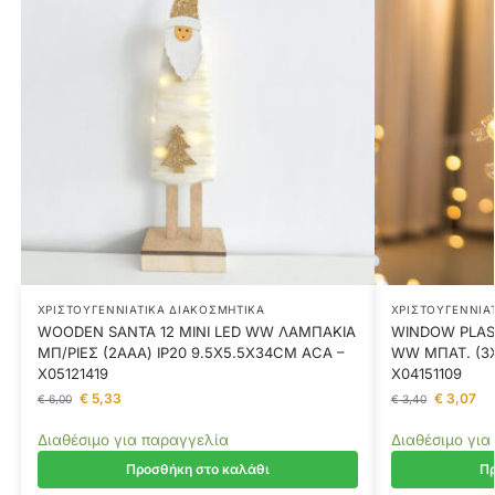
ΧΡΙΣΤΟΥΓΕΝΝΙΆΤΙΚΑ ΔΙΑΚΟΣΜΗΤΙΚΆ
ΧΡΙΣΤΟΥΓΕΝΝΙΆ
WOODEN SANTA 12 MINI LED WW ΛΑΜΠΑΚΙΑ
WINDOW PLAST
ΜΠ/ΡΙΕΣ (2AAA) IP20 9.5X5.5X34CM ACA –
WW ΜΠΑΤ. (3Χ
X05121419
X04151109
€
5,33
€
3,07
€
6,00
€
3,40
Διαθέσιμο για παραγγελία
Διαθέσιμο για
Προσθήκη στο καλάθι
Πρ