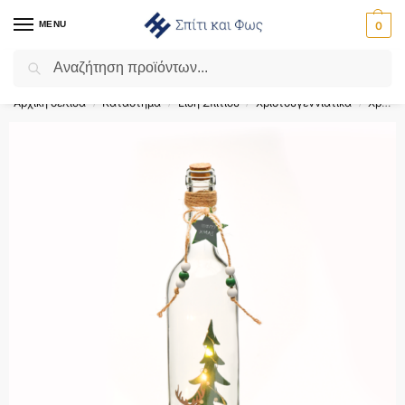
MENU
0
Αναζήτηση
Flash Sale ⚡ 10% Έκπτωση με τον κωδικό ‘SPRING’!
Αρχική σελίδα
Κατάστημα
Είδη Σπιτιού
Χριστουγεννιάτικα
Χριστουγεννιάτικα Διακοσμητικά
/
/
/
/