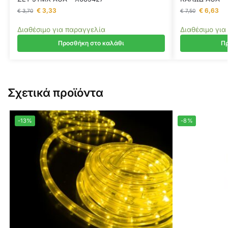
€
3,33
€
6,63
€
3,70
€
7,50
Διαθέσιμο για παραγγελία
Διαθέσιμο για
Προσθήκη στο καλάθι
Πρ
Σχετικά προϊόντα
-13%
-8%