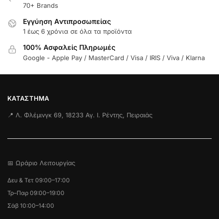
70+ Brands
Εγγύηση Aντιπροσωπείας
1 έως 6 χρόνια σε όλα τα προϊόντα
100% Ασφαλείς Πληρωμές
Google - Apple Pay / MasterCard / Visa / IRIS / Viva / Klarna
ΚΑΤΆΣΤΗΜΑ
📍 Λ. Φλέμινγκ 69, 18233 Αγ. Ι. Ρέντης, Πειραιάς
📅 Ωράριο Λειτουργίας
Δευ & Τετ 09:00–17:00
Τρ–Παρ 09:00–19:00
Σάβ 10:00–14:00