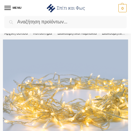
MENU
0
Αναζήτηση
Flash Sale ⚡ 10% Έκπτωση με τον κωδικό ‘SPRING’!
Αρχική σελίδα
Κατάστημα
Διακοσμητικά Λαμπάκια
Διακοσμητικά Λαμπάκια σε Σειρά
/
/
/