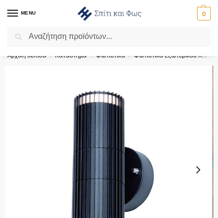
MENU
0
Αναζήτηση
Flash Sale ⚡ 10% Έκπτωση με τον κωδικό ‘SPRING’!
Αρχική σελίδα
Κατάστημα
Φωτιστικά
Φωτιστικά Εξωτερικού Χώρου
/
/
/