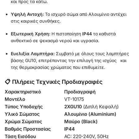
και προς τα κάτω.
Υψηλή Αντοχή:
Το ισχυρό σώμα από Αλουμίνιο αντέχει
στις καιρικές συνθήκες.
Εξωτερική Χρήση:
Η πιστοποίηση
IP44
το καθιστά
ανθεκτικό σε ψεκασμό νερού και υγρασία.
Ευελιξία Λαμπτήρα:
Συμβατό με όλους τους λαμπτήρες
βάσης GU10, επιτρέποντας την επιλογή της ισχύος και
της θερμοκρασίας χρώματος που επιθυμείτε.
📋 Πλήρεις Τεχνικές Προδιαγραφές
Χαρακτηριστικό
Προδιαγραφή
Μοντέλο
VT-10175
Τύπος Υποδοχής
2XGU10
(Διπλή Κεφαλή)
Υλικό Σώματος
Αλουμίνιο (Aluminium)
Χρώμα Σώματος
Μαύρο (Black)
Βαθμός Προστασίας
IP44
Τάση Εισόδου
AC: 220-240V, 50Hz