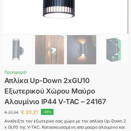
Προσφορά!
Απλίκα Up-Down 2xGU10
Eξωτερικού Xώρου Μαύρο
Αλουμίνιο IP44 V-TAC – 24167
€
20,21
€
27,34
-26%
Αναδείξτε τον εξωτερικό σας χώρο με την απλίκα Up-Down 2
x GU10 της V-TAC. Κατασκευασμένη από μαύρο αλουμίνιο και