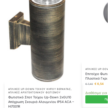
ΑΠΛΊΚΕΣ UP-DO
Επιτοίχιο Φωτι
Πλαστικό Γκρι
€
6,54
€
7,40
ΑΠΛΊΚΕΣ UP-DOWN ΤΟΊΧΟΥ ΚΉΠΟΥ ΒΕΡΆΝΤΑΣ
,
Διαθέσιμο για
ΑΠΛΊΚΕΣ ΑΡΧΙΤΕΚΤΟΝΙΚΟΎ ΦΩΤΙΣΜΟΎ
Φωτιστικό Σποτ Τοίχου Up-Down 2xGU10
Πρ
Απόχρωση Σκουριά Αλουμινίου IP54 ACA –
HI7001R