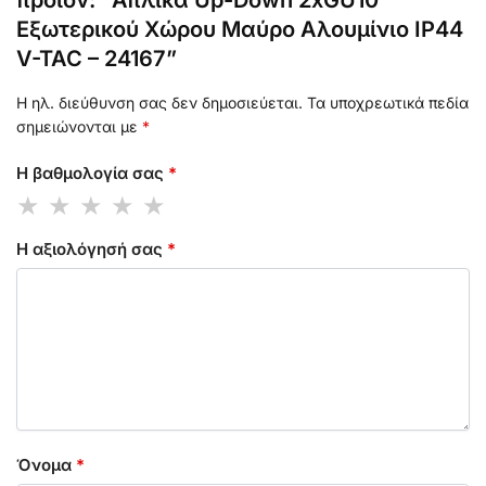
προϊόν: “Απλίκα Up-Down 2xGU10
Eξωτερικού Xώρου Μαύρο Αλουμίνιο IP44
V-TAC – 24167”
Η ηλ. διεύθυνση σας δεν δημοσιεύεται.
Τα υποχρεωτικά πεδία
σημειώνονται με
*
Η βαθμολογία σας
*
Η αξιολόγησή σας
*
Όνομα
*