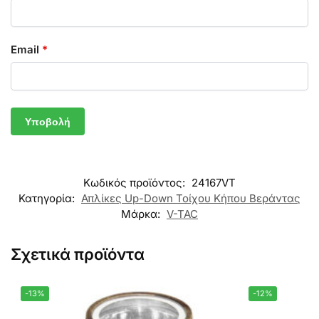
Email
*
Κωδικός προϊόντος:
24167VT
Κατηγορία:
Απλίκες Up-Down Τοίχου Κήπου Βεράντας
Μάρκα:
V-TAC
Σχετικά προϊόντα
-13%
-12%