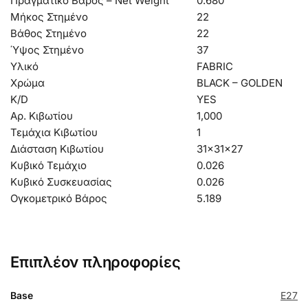
Πραγματικό Βάρος – Net Weight
0.680
Μήκος Στημένο
22
Βάθος Στημένο
22
Ύψος Στημένο
37
Υλικό
FABRIC
Χρώμα
BLACK – GOLDEN
K/D
YES
Αρ. Κιβωτίου
1,000
Τεμάχια Κιβωτίου
1
Διάσταση Κιβωτίου
31x31x27
Κυβικό Τεμάχιο
0.026
Κυβικό Συσκευασίας
0.026
Ογκομετρικό Βάρος
5.189
Επιπλέον πληροφορίες
Base
E27