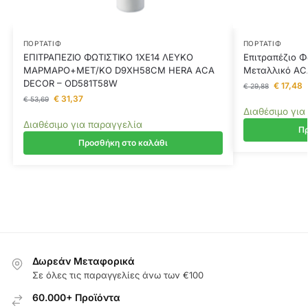
ΠΟΡΤΑΤΊΦ
ΠΟΡΤΑΤΊΦ
ΕΠΙΤΡΑΠΕΖΙΟ ΦΩΤΙΣΤΙΚΟ 1XE14 ΛΕΥΚΟ
Επιτραπέζιο Φ
ΜΑΡΜΑΡΟ+ΜΕΤ/ΚΟ D9XH58CM HERA ACA
Μεταλλικό AC
DECOR – OD581T58W
€
17,48
€
29,88
€
31,37
€
53,69
Διαθέσιμο για
Διαθέσιμο για παραγγελία
Πρ
Προσθήκη στο καλάθι
Δωρεάν Μεταφορικά
Σε όλες τις παραγγελίες άνω των €100
60.000+ Προϊόντα