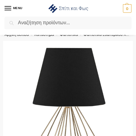
MENU
0
Αναζήτηση
Flash Sale ⚡ 10% Έκπτωση με τον κωδικό ‘SPRING’!
Αρχική σελίδα
Κατάστημα
Φωτιστικά
Φωτιστικά Εσωτερικού Χώρου
/
/
/