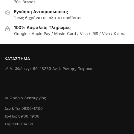
70+ Brands
Εγγύηση Aντιπροσωπείας
1 έως 6 χρόνια σε όλα τα προϊόντα
100% Ασφαλείς Πληρωμές
Google - Apple Pay / MasterCard / Visa / IRIS / Viva / Klarna
ΚΑΤΆΣΤΗΜΑ
📍 Λ. Φλέμινγκ 69, 18233 Αγ. Ι. Ρέντης, Πειραιάς
📅 Ωράριο Λειτουργίας
Δευ & Τετ 09:00–17:00
Τρ–Παρ 09:00–19:00
Σάβ 10:00–14:00