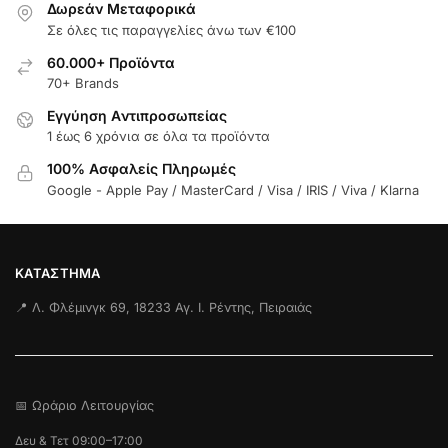
Δωρεάν Μεταφορικά
Σε όλες τις παραγγελίες άνω των €100
60.000+ Προϊόντα
70+ Brands
Εγγύηση Aντιπροσωπείας
1 έως 6 χρόνια σε όλα τα προϊόντα
100% Ασφαλείς Πληρωμές
Google - Apple Pay / MasterCard / Visa / IRIS / Viva / Klarna
ΚΑΤΆΣΤΗΜΑ
📍 Λ. Φλέμινγκ 69, 18233 Αγ. Ι. Ρέντης, Πειραιάς
📅 Ωράριο Λειτουργίας
Δευ & Τετ 09:00–17:00