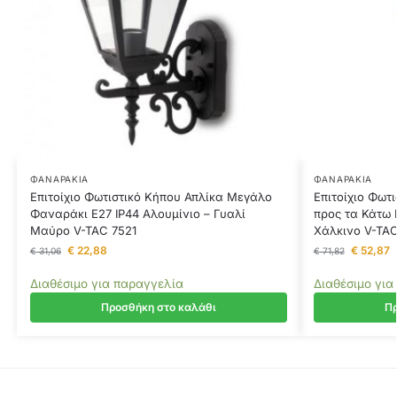
ΦΑΝΑΡΆΚΙΑ
ΦΑΝΑΡΆΚΙΑ
Επιτοίχιο Φωτιστικό Κήπου Απλίκα Μεγάλο
Επιτοίχιο Φωτ
Φαναράκι E27 IP44 Αλουμίνιο – Γυαλί
προς τα Κάτω 
Μαύρο V-TAC 7521
Χάλκινο V-TAC
€
22,88
€
52,87
€
31,06
€
71,82
Διαθέσιμο για παραγγελία
Διαθέσιμο για
Προσθήκη στο καλάθι
Πρ