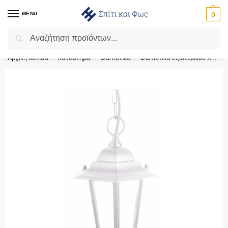
MENU
0
Αναζήτηση
Flash Sale ⚡ 10% Έκπτωση με τον κωδικό ‘SPRING’!
Αρχική σελίδα
Κατάστημα
Φωτιστικά
Φωτιστικά Εξωτερικού Χώρου
/
/
/