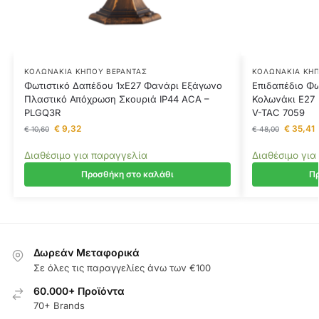
ΚΟΛΩΝΆΚΙΑ ΚΉΠΟΥ ΒΕΡΆΝΤΑΣ
ΚΟΛΩΝΆΚΙΑ ΚΉΠ
Φωτιστικό Δαπέδου 1xΕ27 Φανάρι Εξάγωνο
Επιδαπέδιο Φω
Πλαστικό Απόχρωση Σκουριά IP44 ACA –
Κολωνάκι E27 
PLGQ3R
V-TAC 7059
€
9,32
€
35,41
€
10,60
€
48,00
Διαθέσιμο για παραγγελία
Διαθέσιμο για
Προσθήκη στο καλάθι
Πρ
Δωρεάν Μεταφορικά
Σε όλες τις παραγγελίες άνω των €100
60.000+ Προϊόντα
70+ Brands