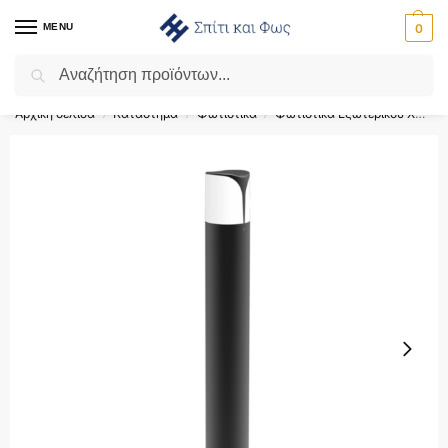
MENU
0
Αναζήτηση
Flash Sale ⚡ 10% Έκπτωση με τον κωδικό ‘SPRING’!
Αρχική σελίδα
Κατάστημα
Φωτιστικά
Φωτιστικά Εξωτερικού Χώρου
/
/
/