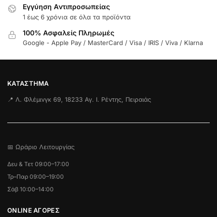
Εγγύηση Aντιπροσωπείας
1 έως 6 χρόνια σε όλα τα προϊόντα
100% Ασφαλείς Πληρωμές
Google - Apple Pay / MasterCard / Visa / IRIS / Viva / Klarna
ΚΑΤΆΣΤΗΜΑ
📍 Λ. Φλέμινγκ 69, 18233 Αγ. Ι. Ρέντης, Πειραιάς
📅 Ωράριο Λειτουργίας
Δευ & Τετ 09:00–17:00
Τρ–Παρ 09:00–19:00
Σάβ 10:00–14:00
ONLINE ΑΓΟΡΕΣ