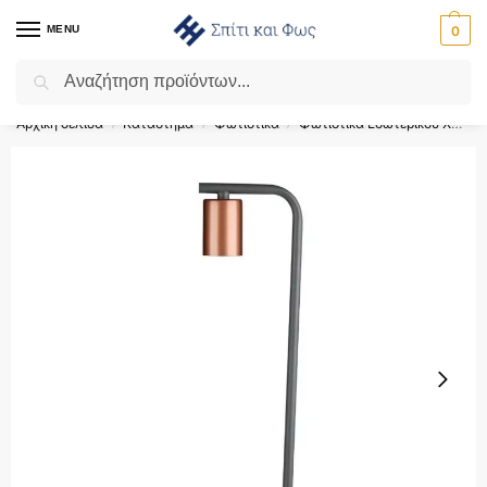
MENU
0
Αναζήτηση
Flash Sale ⚡ 10% Έκπτωση με τον κωδικό ‘SPRING’!
Αρχική σελίδα
Κατάστημα
Φωτιστικά
Φωτιστικά Εσωτερικού Χώρου
/
/
/