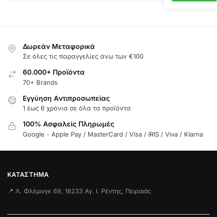
Δωρεάν Μεταφορικά
Σε όλες τις παραγγελίες άνω των €100
60.000+ Προϊόντα
70+ Brands
Εγγύηση Aντιπροσωπείας
1 έως 6 χρόνια σε όλα τα προϊόντα
100% Ασφαλείς Πληρωμές
Google - Apple Pay / MasterCard / Visa / IRIS / Viva / Klarna
ΚΑΤΆΣΤΗΜΑ
📍 Λ. Φλέμινγκ 69, 18233 Αγ. Ι. Ρέντης, Πειραιάς