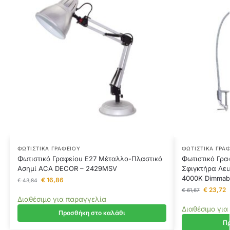
ΦΩΤΙΣΤΙΚΆ ΓΡΑΦΕΊΟΥ
ΦΩΤΙΣΤΙΚΆ ΓΡΑ
Φωτιστικό Γραφείου E27 Μέταλλο-Πλαστικό
Φωτιστικό Γρα
Ασημί ACA DECOR – 2429MSV
Σφιγκτήρα Λευ
4000K Dimmab
€
16,86
€
43,84
€
23,72
€
61,67
Διαθέσιμο για παραγγελία
Διαθέσιμο για
Προσθήκη στο καλάθι
Πρ