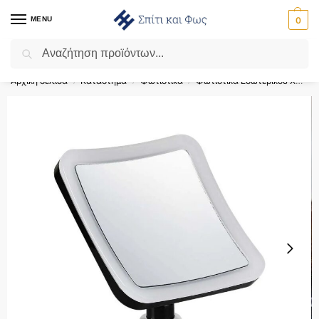
MENU
0
Αναζήτηση
Flash Sale ⚡ 10% Έκπτωση με τον κωδικό ‘SPRING’!
Αρχική σελίδα
Κατάστημα
Φωτιστικά
Φωτιστικά Εσωτερικού Χώρου
/
/
/