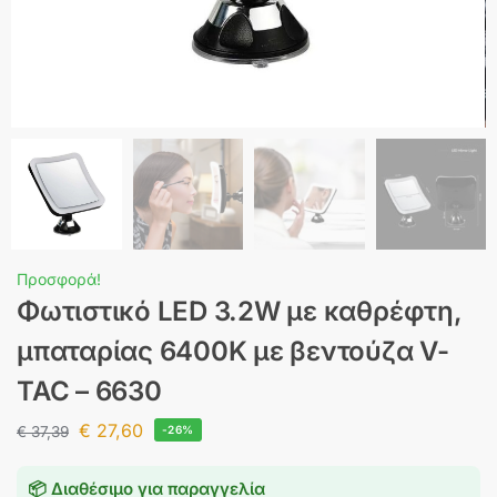
Προσφορά!
Φωτιστικό LED 3.2W με καθρέφτη,
μπαταρίας 6400K με βεντούζα V-
TAC – 6630
€
27,60
€
37,39
-26%
📦 Διαθέσιμο για παραγγελία