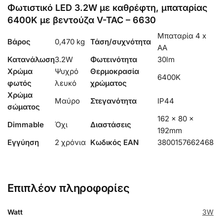
Φωτιστικό LED 3.2W με καθρέφτη, μπαταρίας
6400K με βεντούζα V-TAC – 6630
Μπαταρία 4 x
Βάρος
0,470 kg
Τάση/συχνότητα
AA
Κατανάλωση
3.2W
Φωτεινότητα
30lm
Χρώμα
Ψυχρό
Θερμοκρασία
6400K
φωτός
λευκό
χρώματος
Χρώμα
Μαύρο
Στεγανότητα
IP44
σώματος
162 x 80 x
Dimmable
Όχι
Διαστάσεις
192mm
Εγγύηση
2 χρόνια
Κωδικός EAN
3800157662468
Επιπλέον πληροφορίες
Watt
3W