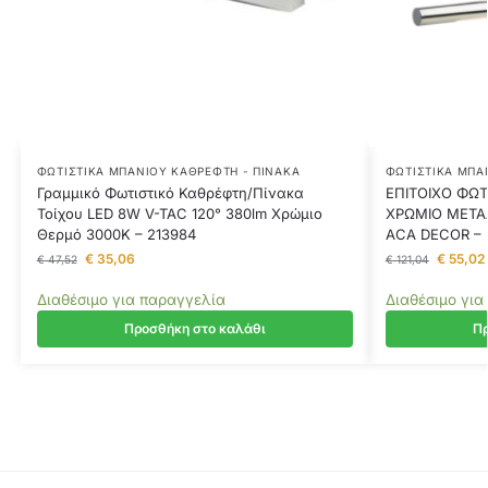
ΦΩΤΙΣΤΙΚΆ ΜΠΆΝΙΟΥ ΚΑΘΡΈΦΤΗ - ΠΊΝΑΚΑ
ΦΩΤΙΣΤΙΚΆ ΜΠΆ
Γραμμικό Φωτιστικό Καθρέφτη/Πίνακα
ΕΠΙΤΟΙΧΟ ΦΩΤ
Τοίχου LED 8W V-TAC 120° 380lm Χρώμιο
ΧΡΩΜΙΟ ΜΕΤΑΛ
Θερμό 3000K – 213984
ACA DECOR –
€
35,06
€
55,02
€
47,52
€
121,04
Διαθέσιμο για παραγγελία
Διαθέσιμο για
Προσθήκη στο καλάθι
Πρ