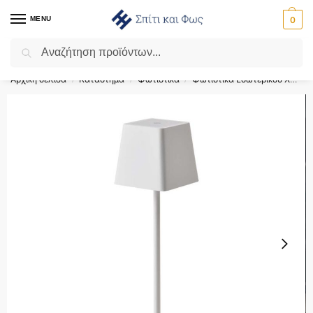
MENU
0
Αναζήτηση
Flash Sale ⚡ 10% Έκπτωση με τον κωδικό ‘SPRING’!
Αρχική σελίδα
Κατάστημα
Φωτιστικά
Φωτιστικά Εσωτερικού Χώρου
/
/
/