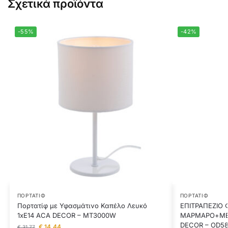
Σχετικά προϊόντα
-55%
-42%
ΠΟΡΤΑΤΊΦ
ΠΟΡΤΑΤΊΦ
Πορτατίφ με Υφασμάτινο Καπέλο Λευκό
ΕΠΙΤΡΑΠΕΖΙΟ 
1xE14 ACA DECOR – MT3000W
ΜΑΡΜΑΡΟ+ΜΕ
DECOR – OD5
€
14,44
€
31,77