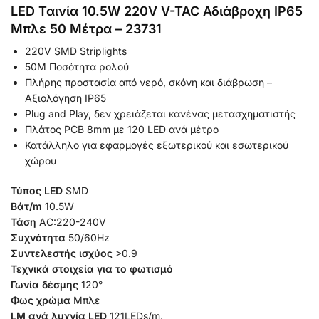
LED Ταινία 10.5W 220V V-TAC Αδιάβροχη IP65
Μπλε 50 Μέτρα – 23731
220V SMD Striplights
50M Ποσότητα ρολού
Πλήρης προστασία από νερό, σκόνη και διάβρωση –
Αξιολόγηση IP65
Plug and Play, δεν χρειάζεται κανένας μετασχηματιστής
Πλάτος PCB 8mm με 120 LED ανά μέτρο
Κατάλληλο για εφαρμογές εξωτερικού και εσωτερικού
χώρου
Τύπος LED
SMD
Βάτ/m
10.5W
Τάση
AC:220-240V
Συχνότητα
50/60Hz
Συντελεστής ισχύος
>0.9
Τεχνικά στοιχεία για το φωτισμό
Γωνία δέσμης
120°
Φως χρώμα
Μπλε
LM ανά λυχνία LED
121LEDs/m.