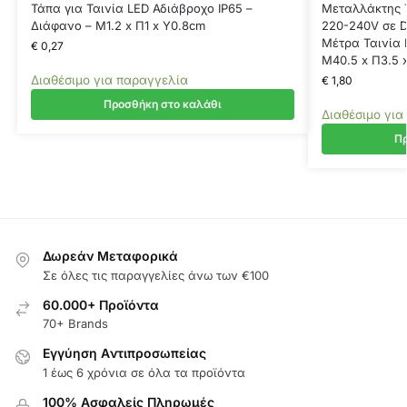
Τάπα για Ταινία LED Αδιάβροχο IP65 –
Μεταλλάκτης 
Διάφανο – Μ1.2 x Π1 x Υ0.8cm
220-240V σε D
Μέτρα Ταινία 
€
0,27
Μ40.5 x Π3.5 
Διαθέσιμο για παραγγελία
€
1,80
Προσθήκη στο καλάθι
Διαθέσιμο για
Πρ
Δωρεάν Μεταφορικά
Σε όλες τις παραγγελίες άνω των €100
60.000+ Προϊόντα
70+ Brands
Εγγύηση Aντιπροσωπείας
1 έως 6 χρόνια σε όλα τα προϊόντα
100% Ασφαλείς Πληρωμές