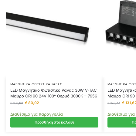
ΜΑΓΝΗΤΙΚΆ ΦΩΤΙΣΤΙΚΆ ΡΆΓΑΣ
ΜΑΓΝΗΤΙΚΆ ΦΩΤ
LED Μαγνητικό Φωτιστικό Ράγας 30W V-TAC
LED Μαγνητικ
Μαύρο CRI 90 24V 100° Θερμό 3000K – 7956
Μαύρο CRI 90 
€
80,02
€
131,6
€
108,63
€
178,77
Διαθέσιμο για παραγγελία
Διαθέσιμο για
Προσθήκη στο καλάθι
Πρ