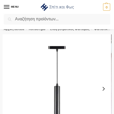
MENU
0
Αναζήτηση
Flash Sale ⚡ 10% Έκπτωση με τον κωδικό ‘SPRING’!
Αρχική σελίδα
Κατάστημα
Επαγγελματικός Φωτισμός
Φωτιστικά Ράγας
/
/
/