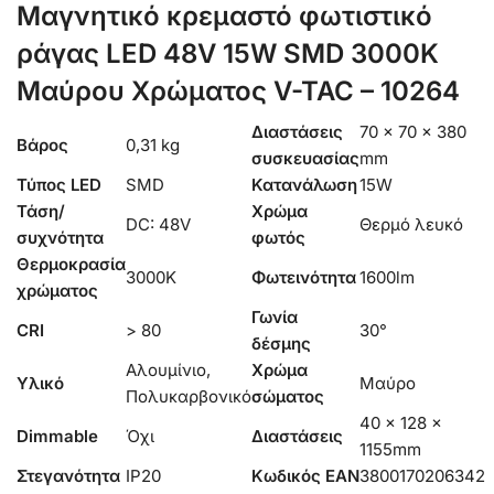
Μαγνητικό κρεμαστό φωτιστικό
ράγας LED 48V 15W SMD 3000K
Μαύρου Χρώματος V-TAC – 10264
Διαστάσεις
70 × 70 × 380
Βάρος
0,31 kg
συσκευασίας
mm
Τύπος LED
SMD
Κατανάλωση
15W
Τάση/
Χρώμα
DC: 48V
Θερμό λευκό
συχνότητα
φωτός
Θερμοκρασία
3000K
Φωτεινότητα
1600lm
χρώματος
Γωνία
CRI
> 80
30°
δέσμης
Αλουμίνιο,
Χρώμα
Υλικό
Μαύρο
Πολυκαρβονικό
σώματος
40 x 128 x
Dimmable
Όχι
Διαστάσεις
1155mm
Στεγανότητα
IP20
Κωδικός EAN
3800170206342