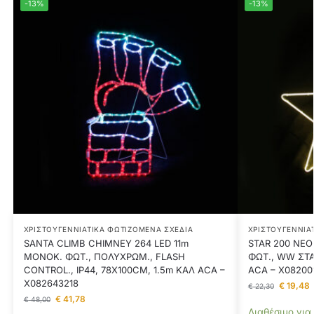
-13%
-13%
ΧΡΙΣΤΟΥΓΕΝΝΙΆΤΙΚΑ ΦΩΤΙΖΌΜΕΝΑ ΣΧΈΔΙΑ
ΧΡΙΣΤΟΥΓΕΝΝΙΆ
SANTA CLIMB CHIMNEY 264 LED 11m
STAR 200 NE
ΜΟΝΟΚ. ΦΩΤ., ΠΟΛΥΧΡΩΜ., FLASH
ΦΩΤ., WW ΣΤΑΘ
CONTROL., IP44, 78X100CM, 1.5m ΚΑΛ ACA –
ACA – X08200
X082643218
€
19,48
€
22,30
€
41,78
€
48,00
Διαθέσιμο για