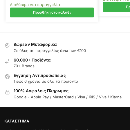
Διαθέσιμο για παραγγελία
Πρ
Προσθήκη στο καλάθι
Δωρεάν Μεταφορικά
Σε όλες τις παραγγελίες άνω των €100
60.000+ Προϊόντα
70+ Brands
Εγγύηση Aντιπροσωπείας
1 έως 6 χρόνια σε όλα τα προϊόντα
100% Ασφαλείς Πληρωμές
Google - Apple Pay / MasterCard / Visa / IRIS / Viva / Klarna
ΚΑΤΆΣΤΗΜΑ