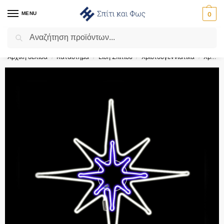
MENU
0
Αναζήτηση
Flash Sale ⚡ 10% Έκπτωση με τον κωδικό ‘SPRING’!
Αρχική σελίδα
Κατάστημα
Είδη Σπιτιού
Χριστουγεννιάτικα
Χριστουγεννιάτικα Φωτιζόμενα Σχέδια
/
/
/
/